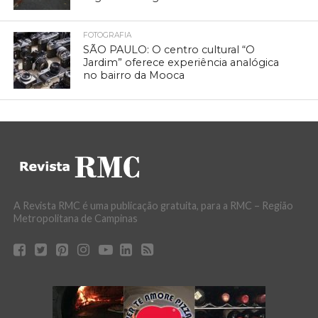
FOTOGRAFIA
SÃO PAULO: O centro cultural “O
Jardim” oferece experiência analógica
no bairro da Mooca
A Revista RMC é uma publicação gratuita, para a RMC – Região
Metropolitana de Campinas