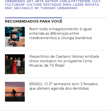
URBANISMO
,
ART
,
ARTE
,
ARTESP
,
CARLA PETTERSEN
,
CULT
,
CULTURASP
,
CULTURE
,
DESTAQUE
,
DINO
,
LAZER
,
REVISTA
RMC
,
SÃO PAULO
,
SP
,
TURISMO
,
URBANISMO
RECOMENDADOS PARA VOCÊ
Nem todo emagrecimento é igual:
entenda as diferenças entre
medicamentos e cirurgia bariátrica
Repertório de Caetano Veloso embala
show exclusivo no programa Cena
Musical, da TV Brasil
BRASIL: O 2° semestre tem 3 feriados
que afetam agenda dos dentistas