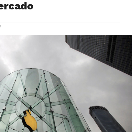
ercado
8