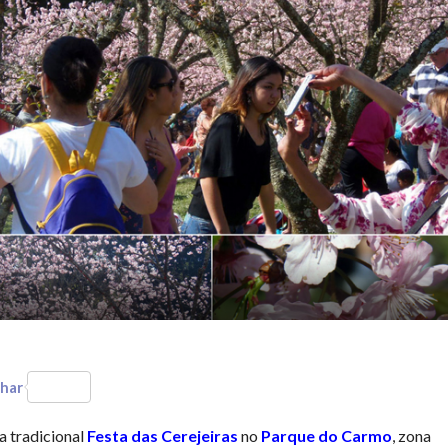
har
a tradicional
Festa das Cerejeiras
no
Parque do Carmo
, zona