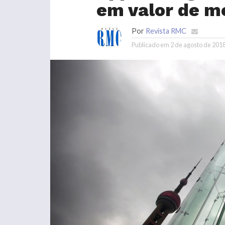
em valor de m
Por
Revista RMC
Publicado em
2 de agosto de 201