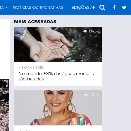
RA
NOTÍCIAS CORPORATIVAS
EDIÇÕES ANTERIORES
PAR
MAIS ACESSADAS
134.3K
MEIO AMBIENTE
No mundo, 58% das águas residuais
são tratadas
118.9K