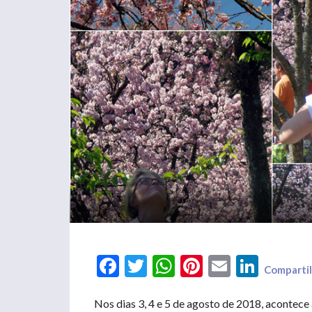
Facebook
Twitter
WhatsApp
Pinterest
Email
LinkedIn
Compartil
Nos dias 3, 4 e 5 de agosto de 2018, acontece 