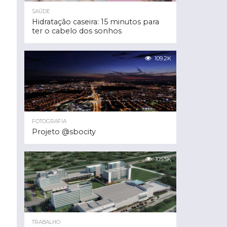
SAÚDE
Hidratação caseira: 15 minutos para
ter o cabelo dos sonhos
109.2K
FOTOGRAFIA
Projeto @sbocity
105.5K
TRABALHO