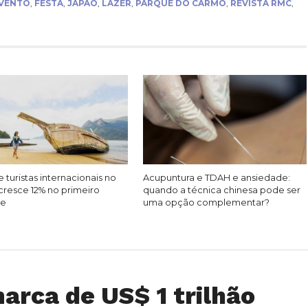
VENTO
,
FESTA
,
JAPÃO
,
LAZER
,
PARQUE DO CARMO
,
REVISTA RMC
,
 turistas internacionais no
Acupuntura e TDAH e ansiedade:
cresce 12% no primeiro
quando a técnica chinesa pode ser
re
uma opção complementar?
arca de US$ 1 trilhão