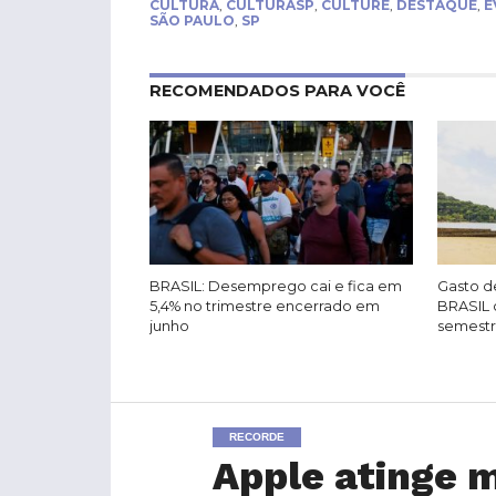
CULTURA
,
CULTURASP
,
CULTURE
,
DESTAQUE
,
E
SÃO PAULO
,
SP
RECOMENDADOS PARA VOCÊ
BRASIL: Desemprego cai e fica em
Gasto de
5,4% no trimestre encerrado em
BRASIL 
junho
semest
RECORDE
Apple atinge m