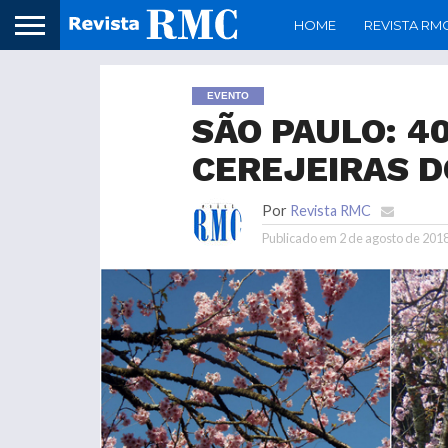
HOME
REVISTA RM
EVENTO
SÃO PAULO: 4
CEREJEIRAS 
Por
Revista RMC
Publicado em
2 de agosto de 201