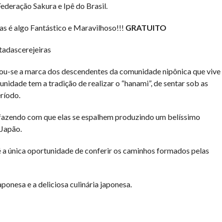
Federação Sakura e Ipê do Brasil.
as é algo Fantástico e Maravilhoso!!!
GRATUITO
tadascerejeiras
rnou-se a marca dos descendentes da comunidade nipônica que vive
nidade tem a tradição de realizar o “hanami”, de sentar sob as
ríodo.
s fazendo com que elas se espalhem produzindo um belíssimo
 Japão.
 é a única oportunidade de conferir os caminhos formados pelas
onesa e a deliciosa culinária japonesa.