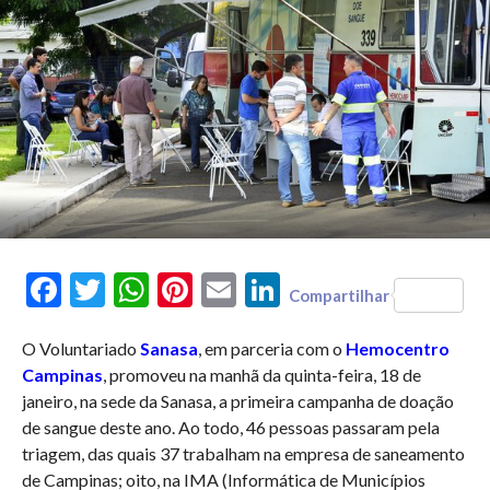
Facebook
Twitter
WhatsApp
Pinterest
Email
LinkedIn
Compartilhar
O Voluntariado
Sanasa
, em parceria com o
Hemocentro
Campinas
, promoveu na manhã da quinta-feira, 18 de
janeiro, na sede da Sanasa, a primeira campanha de doação
de sangue deste ano. Ao todo, 46 pessoas passaram pela
triagem, das quais 37 trabalham na empresa de saneamento
de Campinas; oito, na IMA (Informática de Municípios