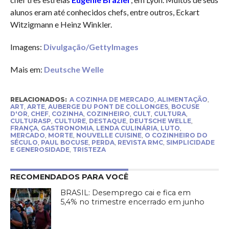
alunos eram até conhecidos chefs, entre outros, Eckart
Witzigmann e Heinz Winkler.
Imagens:
Divulgação/GettyImages
Mais em:
Deutsche Welle
RELACIONADOS:
A COZINHA DE MERCADO
,
ALIMENTAÇÃO
,
ART
,
ARTE
,
AUBERGE DU PONT DE COLLONGES
,
BOCUSE
D'OR
,
CHEF
,
COZINHA
,
COZINHEIRO
,
CULT
,
CULTURA
,
CULTURASP
,
CULTURE
,
DESTAQUE
,
DEUTSCHE WELLE
,
FRANÇA
,
GASTRONOMIA
,
LENDA CULINÁRIA
,
LUTO
,
MERCADO
,
MORTE
,
NOUVELLE CUISINE
,
O COZINHEIRO DO
SÉCULO
,
PAUL BOCUSE
,
PERDA
,
REVISTA RMC
,
SIMPLICIDADE
E GENEROSIDADE
,
TRISTEZA
RECOMENDADOS PARA VOCÊ
BRASIL: Desemprego cai e fica em
5,4% no trimestre encerrado em junho