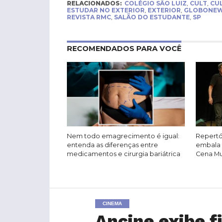
RELACIONADOS:
COLÉGIO SÃO LUIZ
,
CULT
,
CU
ESTUDAR NO EXTERIOR
,
EXTERIOR
,
GLOBONE
REVISTA RMC
,
SALÃO DO ESTUDANTE
,
SP
RECOMENDADOS PARA VOCÊ
Nem todo emagrecimento é igual:
Repertó
entenda as diferenças entre
embala 
medicamentos e cirurgia bariátrica
Cena Mus
CINEMA
Ancine exibe f