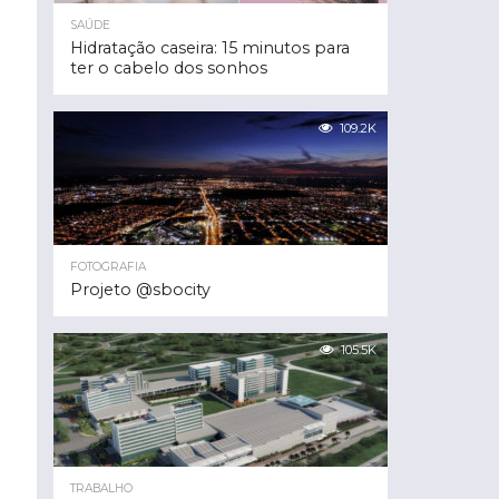
SAÚDE
Hidratação caseira: 15 minutos para
ter o cabelo dos sonhos
109.2K
FOTOGRAFIA
Projeto @sbocity
105.5K
TRABALHO