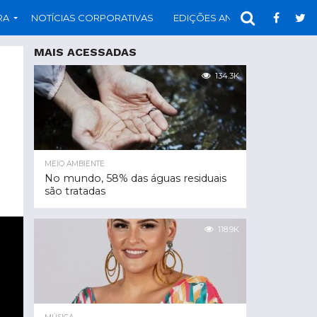
RA
NOTÍCIAS CORPORATIVAS
EDIÇÕES ANTERIORES
PAR
MAIS ACESSADAS
134.3K
MEIO AMBIENTE
No mundo, 58% das águas residuais
são tratadas
118.9K