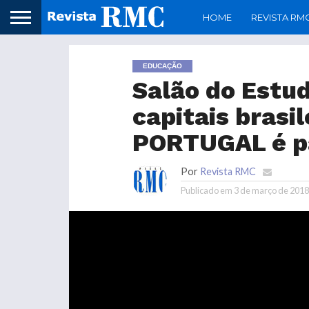
HOME
REVISTA RM
EDUCAÇÃO
Salão do Estu
capitais brasi
PORTUGAL é pa
Por
Revista RMC
Publicado em
3 de março de 2018