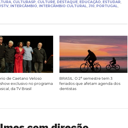
LTURA
,
CULTURASP
,
CULTURE
,
DESTAQUE
,
EDUCAÇÃO
,
ESTUDAR
,
WSTV
,
INTERCÂMBIO
,
INTERCÂMBIO CULTURAL
,
J10
,
PORTUGAL
,
rio de Caetano Veloso
BRASIL: O 2° semestre tem 3
show exclusivo no programa
feriados que afetam agenda dos
ical, da TV Brasil
dentistas
ilmes com direção