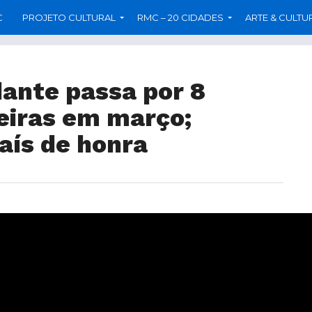
C
PROJETO CULTURAL
RMC – 20 CIDADES
ARTE & CULTU
dante passa por 8
leiras em março;
ís de honra