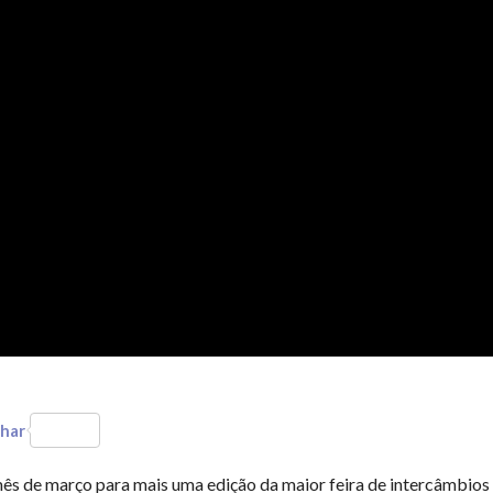
har
mês de março para mais uma edição da maior feira de intercâmbios