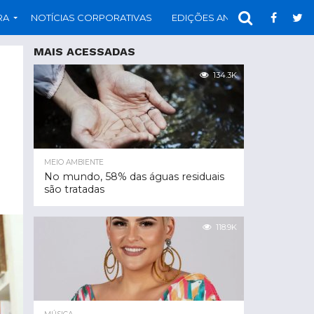
RA
NOTÍCIAS CORPORATIVAS
EDIÇÕES ANTERIORES
PAR
MAIS ACESSADAS
134.3K
MEIO AMBIENTE
No mundo, 58% das águas residuais
são tratadas
118.9K