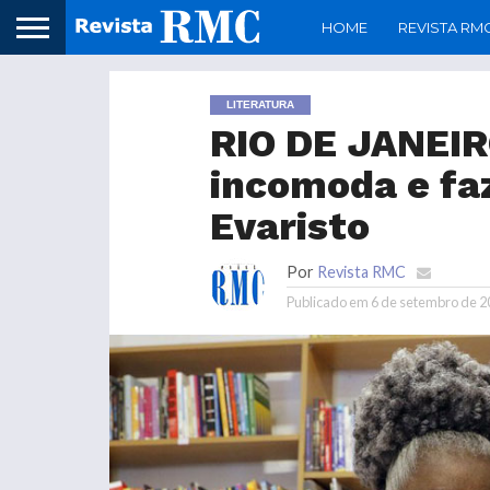
HOME
REVISTA RM
LITERATURA
RIO DE JANEIR
incomoda e faz
Evaristo
Por
Revista RMC
Publicado em
6 de setembro de 2