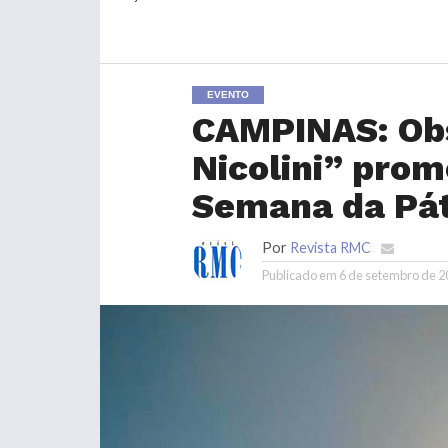
EVENTO
CAMPINAS: Obs
Nicolini” prom
Semana da Pát
Por
Revista RMC
Publicado em
6 de setembro de 2