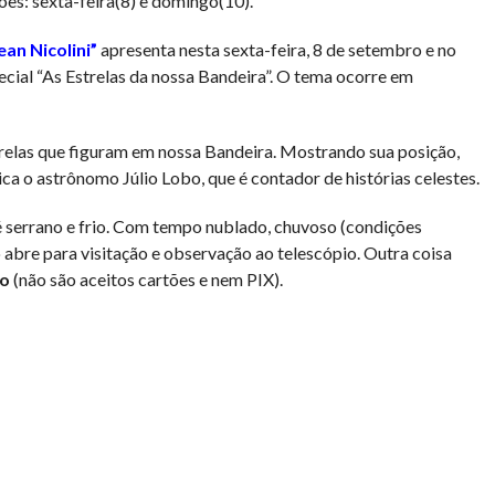
ões: sexta-feira(8) e domingo(10).
an Nicolini”
apresenta nesta sexta-feira, 8 de setembro e no
ial “As Estrelas da nossa Bandeira”. O tema ocorre em
trelas que figuram em nossa Bandeira. Mostrando sua posição,
lica o astrônomo Júlio Lobo, que é contador de histórias celestes.
 é serrano e frio. Com tempo nublado, chuvoso (condições
 abre para visitação e observação ao telescópio. Outra coisa
ro
(não são aceitos cartões e nem PIX).