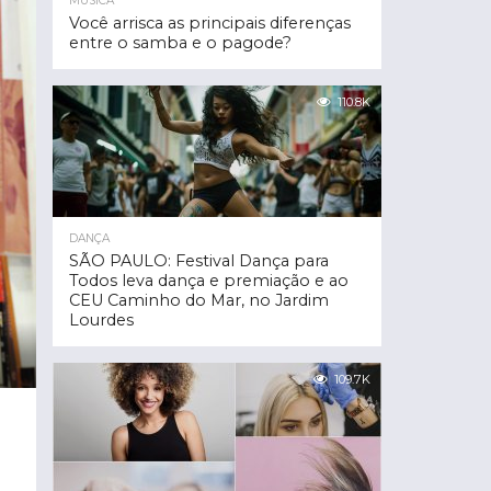
MÚSICA
Você arrisca as principais diferenças
entre o samba e o pagode?
110.8K
DANÇA
SÃO PAULO: Festival Dança para
Todos leva dança e premiação e ao
CEU Caminho do Mar, no Jardim
Lourdes
109.7K