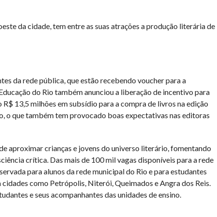
oeste da cidade, tem entre as suas atrações a produção literária de
ntes da rede pública, que estão recebendo voucher para a
e Educação do Rio também anunciou a liberação de incentivo para
ão R$ 13,5 milhões em subsídio para a compra de livros na edição
ão, o que também tem provocado boas expectativas nas editoras
e aproximar crianças e jovens do universo literário, fomentando
sciência crítica. Das mais de 100 mil vagas disponíveis para a rede
eservada para alunos da rede municipal do Rio e para estudantes
m cidades como Petrópolis, Niterói, Queimados e Angra dos Reis.
studantes e seus acompanhantes das unidades de ensino.