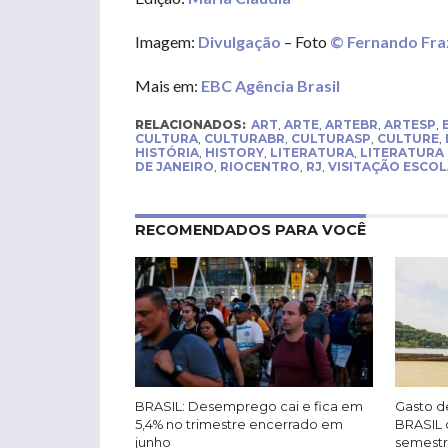
Imagem:
Divulgação
– Foto
© Fernando Fra
Mais em:
EBC Agência Brasil
RELACIONADOS:
ART
,
ARTE
,
ARTEBR
,
ARTESP
,
CULTURA
,
CULTURABR
,
CULTURASP
,
CULTURE
,
HISTÓRIA
,
HISTORY
,
LITERATURA
,
LITERATURA
DE JANEIRO
,
RIOCENTRO
,
RJ
,
VISITAÇÃO ESCO
RECOMENDADOS PARA VOCÊ
BRASIL: Desemprego cai e fica em
Gasto de
5,4% no trimestre encerrado em
BRASIL 
junho
semest