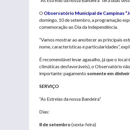
“As Estrelas da nossa Bandeira” terá duas sess
O
Observatório Municipal de Campinas “Je
domingo, 10 de setembro, a programação espec
comemoração ao Dia da Independência.
“Vamos mostrar ao anoitecer as principais es
nome, características e particularidades”, exp
É recomendável levar agasalho, já que o local
climáticas desfavoráveis), o Observatório não
importante: pagamento
somente em dinhei
SERVIÇO
“As Estrelas da nossa Bandeira”
Dias:
8 de setembro
(sexta-feira)