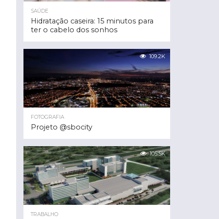
SAÚDE
Hidratação caseira: 15 minutos para
ter o cabelo dos sonhos
109.2K
FOTOGRAFIA
Projeto @sbocity
105.5K
TRABALHO