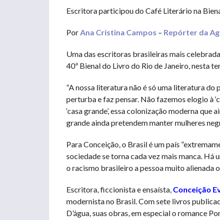
Escritora participou do Café Literário na Biena
Por
Ana Cristina Campos
–
Repórter da Agê
Uma das escritoras brasileiras mais celebrada
40ª Bienal do Livro do Rio de Janeiro, nesta te
“A nossa literatura não é só uma literatura do 
perturba e faz pensar. Não fazemos elogio à ‘c
‘casa grande’, essa colonização moderna que a
grande ainda pretendem manter mulheres negra
Para Conceição, o Brasil é um país “extremame
sociedade se torna cada vez mais manca. Há 
o racismo brasileiro a pessoa muito alienada o
Escritora, ficcionista e ensaísta,
Conceição Ev
modernista no Brasil. Com sete livros publica
D’água, suas obras, em especial o romance P