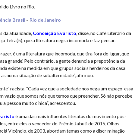
l do Livro no Rio.
ncia Brasil
–
Rio de Janeiro
s da atualidade,
Conceição Evaristo
, disse, no Café Literário da
rça-feira(5), que a literatura negra incomoda e faz pensar.
prazer, é uma literatura que incomoda, que tira fora do lugar, que
asa grande’. Pelo contrário, a gente denuncia a prepotência da
inda existe na medida em que grupos sociais herdeiros da casa
s numa situação de subalternidade”, afirmou.
nte” racista. “Cada vez que a sociedade nos nega um espaço, essa
um vazio que somos nós que temos que preencher. Só não percebe
u a pessoa muito cínica”, acrescentou.
aristo
é uma das mais influentes literatas do movimento pós-
dos, entre eles o vencedor do Prêmio Jabuti de 2015, Olhos
onciá Vicêncio, de 2003, abordam temas como a discriminação