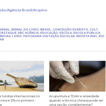
zão/Agência Brasil/Arquivo
BIENAL
,
BIENAL DO LIVRO
,
BRASIL
,
CONCEIÇÃO EVARISTO
,
CULT
,
DESTAQUE
,
EBC AGÊNCIA
,
EDUCAÇÃO
,
ESCOLA
,
ESCOLA PÚBLICA
,
 NEGRA
,
LIVRO
,
PROGRAMA VISITAÇÃO ESCOLAR
,
REVISTA RMC
,
RIO
LAR
 turistas internacionais no
Acupuntura e TDAH e ansiedade:
cresce 12% no primeiro
quando a técnica chinesa pode ser
re
uma opção complementar?