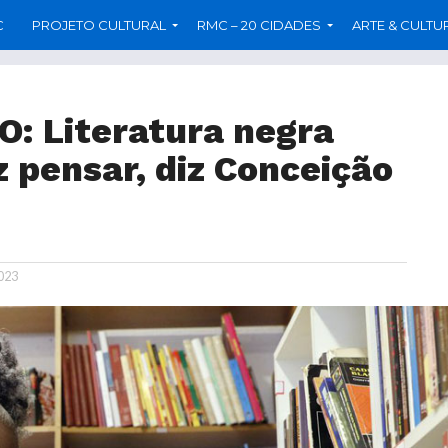
C
PROJETO CULTURAL
RMC – 20 CIDADES
ARTE & CULTU
O: Literatura negra
 pensar, diz Conceição
023