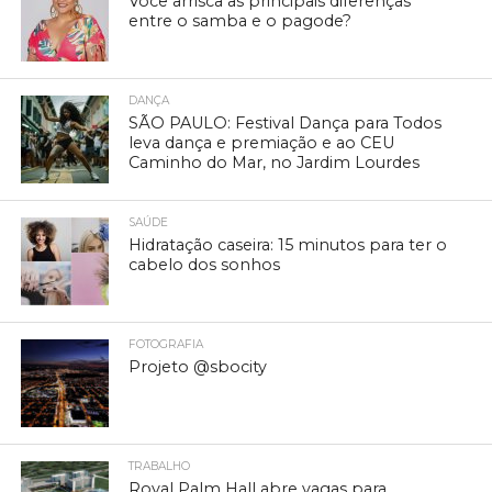
Você arrisca as principais diferenças
entre o samba e o pagode?
DANÇA
SÃO PAULO: Festival Dança para Todos
leva dança e premiação e ao CEU
Caminho do Mar, no Jardim Lourdes
SAÚDE
Hidratação caseira: 15 minutos para ter o
cabelo dos sonhos
FOTOGRAFIA
Projeto @sbocity
TRABALHO
Royal Palm Hall abre vagas para