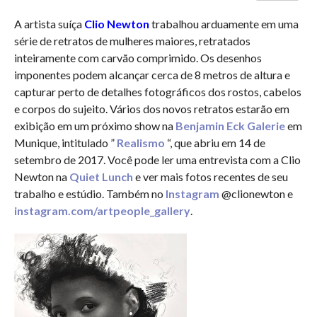
A artista suíça
Clio Newton
trabalhou arduamente em uma
série de retratos de mulheres maiores, retratados
inteiramente com carvão comprimido. Os desenhos
imponentes podem alcançar cerca de 8 metros de altura e
capturar perto de detalhes fotográficos dos rostos, cabelos
e corpos do sujeito. Vários dos novos retratos estarão em
exibição em um próximo show na
Benjamin Eck Galerie
em
Munique, intitulado ”
Realismo
“, que abriu em 14 de
setembro de 2017. Você pode ler uma entrevista com a Clio
Newton na
Quiet Lunch
e ver mais fotos recentes de seu
trabalho e estúdio. Também no
Instagram
@clionewton e
instagram.com/artpeople_gallery
.