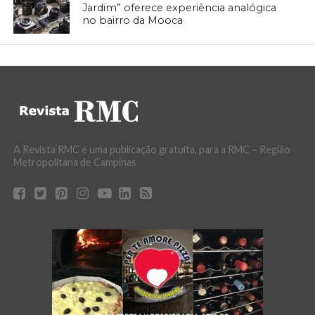
Jardim” oferece experiência analógica
no bairro da Mooca
A Revista RMC é uma publicação gratuita, para a RMC – Região
Metropolitana de Campinas