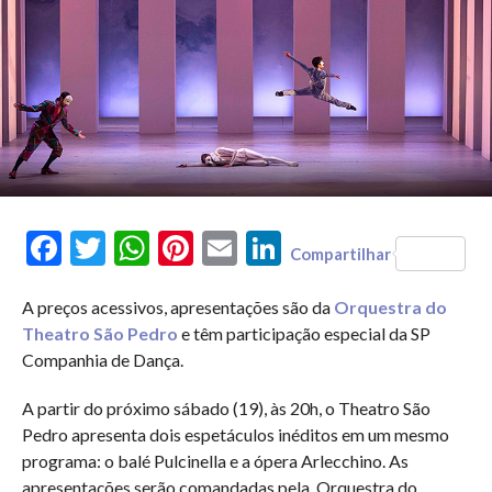
Facebook
Twitter
WhatsApp
Pinterest
Email
LinkedIn
Compartilhar
A preços acessivos, apresentações são da
Orquestra do
Theatro São Pedro
e têm participação especial da SP
Companhia de Dança.
A partir do próximo sábado (19), às 20h, o Theatro São
Pedro apresenta dois espetáculos inéditos em um mesmo
programa: o balé Pulcinella e a ópera Arlecchino. As
apresentações serão comandadas pela Orquestra do