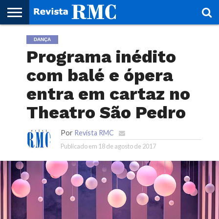
HOME
DANÇA
REVISTA
PROJETO
RMC – 20
ARTE &
NOTÍCIAS
EDIÇÕES
PARCEIROS
FAÇA
FALE
RMC
CULTURAL
CIDADES
CULTURA
CORPORATIVAS
ANTERIORES
O
CONOSCO
Programa inédito
SEU
SITE!
com balé e ópera
entra em cartaz no
Theatro São Pedro
Por
Revista RMC
Publicado em
18 de agosto de 2017