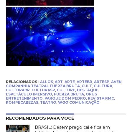
RELACIONADOS:
ALLOS
,
ART
,
ARTE
,
ARTEBR
,
ARTESP
,
AVEN
,
COMPANHIA TEATRAL FUERZA BRUTA
,
CULT
,
CULTURA
,
CULTURABR
,
CULTURASP
,
CULTURE
,
DESTAQUE
,
ESPETÁCULO IMERSIVO
,
FUERZA BRUTA
,
OPUS
ENTRETENIMENTO
,
PARQUE DOM PEDRO
,
REVISTA RMC
,
ROMPECABEZAS
,
TEATRO
,
WGO COMUNICAÇÃO
RECOMENDADOS PARA VOCÊ
BRASIL: Desemprego cai e fica em