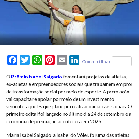
Facebook
Twitter
WhatsApp
Pinterest
Email
LinkedIn
Compartilhar
O
Prêmio Isabel Salgado
fomentará projetos de atletas,
ex-atletas e empreendedores sociais que trabalhem em prol
da transformação social por meio do esporte. A premiação
vai capacitar e apoiar, por meio de um investimento
semente, aqueles que planejam realizar iniciativas sociais. O
primeiro edital foi lançado no último dia 24 de setembro e a
cerimônia de premiação acontecerá em 2025.
Maria Isabel Salgado, a Isabel do Vôlei, foi uma das atletas