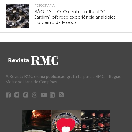
FOTOGRAFIA
SÃO PAULO: O centro cultural “O
Jardim” oferece experiência analógica
no bairro da Mooca
A Revista RMC é uma publicação gratuita, para a RMC – Região
Metropolitana de Campinas