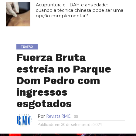
Acupuntura e TDAH e ansiedade:
quando a técnica chinesa pode ser uma
opção complementar?
TEATRO
Fuerza Bruta
estreia no Parque
Dom Pedro com
ingressos
esgotados
Por
Revista RMC
Publicado em
30 de setembro de 2024