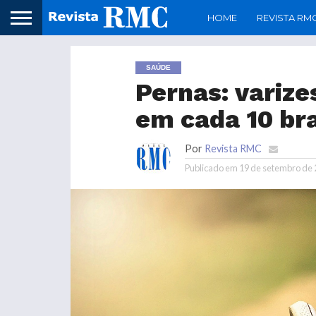
HOME
REVISTA RM
SAÚDE
Pernas: varize
em cada 10 bra
Por
Revista RMC
Publicado em
19 de setembro de