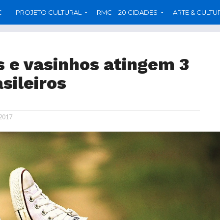
C
PROJETO CULTURAL
RMC – 20 CIDADES
ARTE & CULTU
s e vasinhos atingem 3
sileiros
 2017