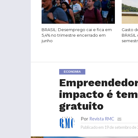
BRASIL: Desemprego cai e fica em
Gasto de
5,4% no trimestre encerrado em
BRASIL 
junho
semest
ECONOMIA
Empreendedori
impacto é te
gratuito
Por
Revista RMC
Publicado em
19 de setembro de