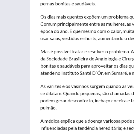
pernas bonitas e saudáveis.
Os dias mais quentes expõem um problema que 
Comum principalmente entre as mulheres, as v
época do ano. É que mesmo com o calor, muita
usar saias, vestidos e shorts, aumentando o de
Mas é possível tratar e resolver o problema. 
da Sociedade Brasileira de Angiologia e Cirur
bonitas e saudáveis para aproveitar os dias q
atende no Instituto Santé D´Ór, em Sumaré, e 
As varizes e os vasinhos surgem quando as ve
se dilatam. Quando pequenas, são chamadas de
podem gerar desconforto, inchaço coceira e 
pulmão.
A médica explica que a doença varicosa pode s
influenciadas pela tendência hereditária; e s