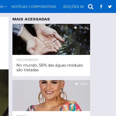
RA
NOTÍCIAS CORPORATIVAS
EDIÇÕES ANTERIORES
PAR
MAIS ACESSADAS
134.3K
MEIO AMBIENTE
No mundo, 58% das águas residuais
são tratadas
118.9K