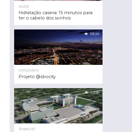
SAÚDE
Hidratação caseira: 15 minutos para
ter o cabelo dos sonhos
109.2K
FOTOGRAFIA
Projeto @sbocity
105.5K
TRABALHO