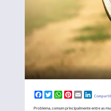
Facebook
Twitter
WhatsApp
Pinterest
Email
LinkedIn
Compartil
Problema, comum principalmente entre as mul