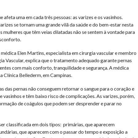
afeta uma em cada três pessoas: as varizes e os vasinhos.
arizes se tornam uma grande vilã da saúde e do bem-estar nesta
s mulheres que têm veias dilatadas não se sentem à vontade para
sconforto.
A médica Elen Martins, especialista em cirurgia vascular e membro
gia Vascular, explica que o tratamento adequado garante pernas
uentes com mais conforto, tranquilidade e segurança. A médica
na Clínica Bellederm, em Campinas.
ias das pernas não conseguem retornar o sangue para o coração e
 vasinhos e têm baixo risco de complicações. As varizes, porém,
formação de coágulos que podem ser desprender e parar no
er classificada em dois tipos: primárias, que aparecem
ecundárias, que aparecem com o passar do tempo e exposição a