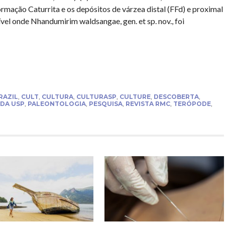
rmação Caturrita e os depósitos de várzea distal (FFd) e proximal
vel onde Nhandumirim waldsangae, gen. et sp. nov., foi
RAZIL
,
CULT
,
CULTURA
,
CULTURASP
,
CULTURE
,
DESCOBERTA
,
DA USP
,
PALEONTOLOGIA
,
PESQUISA
,
REVISTA RMC
,
TERÓPODE
,