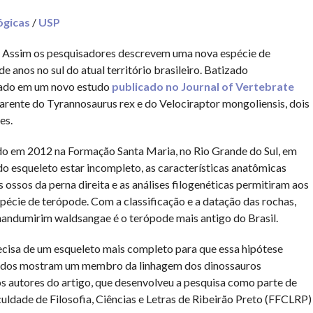
ógicas
/
USP
ro. Assim os pesquisadores descrevem uma nova espécie de
e anos no sul do atual território brasileiro. Batizado
tado em um novo estudo
publicado no Journal of Vertebrate
arente do Tyrannosaurus rex e do Velociraptor mongoliensis, dois
es.
o em 2012 na Formação Santa Maria, no Rio Grande do Sul, em
do esqueleto estar incompleto, as características anatômicas
ossos da perna direita e as análises filogenéticas permitiram aos
écie de terópode. Com a classificação e a datação das rochas,
handumirim waldsangae é o terópode mais antigo do Brasil.
cisa de um esqueleto mais completo para que essa hipótese
ltados mostram um membro da linhagem dos dinossauros
os autores do artigo, que desenvolveu a pesquisa como parte de
dade de Filosofia, Ciências e Letras de Ribeirão Preto (FFCLRP)