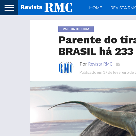
HOME
REVISTA RM
PALEONTOLOGIA
Parente do tir
BRASIL há 233
Por
Revista RMC
Publicado em
17 de fevereiro de