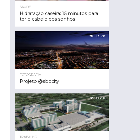
SAÚDE
Hidratação caseira: 15 minutos para
ter o cabelo dos sonhos
109.2K
FOTOGRAFIA
Projeto @sbocity
105.5K
TRABALHO