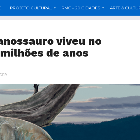
C
PROJETO CULTURAL
RMC – 20 CIDADES
ARTE & CULTU
anossauro viveu no
 milhões de anos
 2019