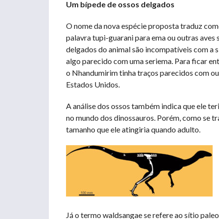
Um bípede de ossos delgados
O nome da nova espécie proposta traduz como
palavra tupi-guarani para ema ou outras aves 
delgados do animal são incompatíveis com a s
algo parecido com uma seriema. Para ficar en
o Nhandumirim tinha traços parecidos com ou
Estados Unidos.
A análise dos ossos também indica que ele t
no mundo dos dinossauros. Porém, como se trat
tamanho que ele atingiria quando adulto.
Já o termo waldsangae se refere ao sítio pal