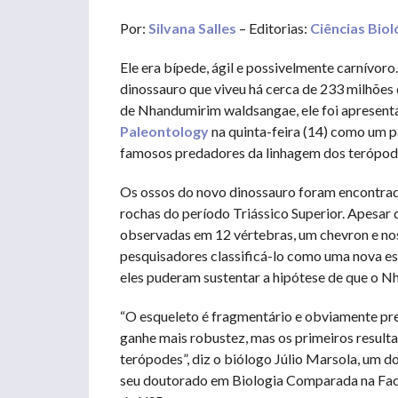
Por:
Silvana Salles
– Editorias:
Ciências Biol
Ele era bípede, ágil e possivelmente carnívo
dinossauro que viveu há cerca de 233 milhões d
de Nhandumirim waldsangae, ele foi apresen
Paleontology
na quinta-feira (14) como um p
famosos predadores da linhagem dos terópod
Os ossos do novo dinossauro foram encontrad
rochas do período Triássico Superior. Apesar 
observadas em 12 vértebras, um chevron e nos 
pesquisadores classificá-lo como uma nova esp
eles puderam sustentar a hipótese de que o N
“O esqueleto é fragmentário e obviamente pre
ganhe mais robustez, mas os primeiros resu
terópodes”, diz o biólogo Júlio Marsola, um d
seu doutorado em Biologia Comparada na Facul