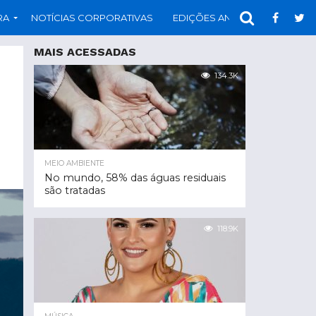
RA
NOTÍCIAS CORPORATIVAS
EDIÇÕES ANTERIORES
PAR
MAIS ACESSADAS
134.3K
MEIO AMBIENTE
No mundo, 58% das águas residuais
são tratadas
118.9K