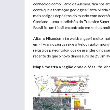
conhecido como Cerro da Alemoa, fica nos arr
conta que a formação geológica Santa Maria e
mais antigos depósitos do mundo com ocorrênc
Carniano – uma subdivisão do Triássico Super
Brasil foi um fóssil encontrado em rochas mui
Aliás, o Nhandumirim waldsangae é muito mai
em>Tyrannosaurus rex e o Velociraptor mongol
registros paleontológicos de grandes dinossau
recente do que o novo dinossauro de 233 milh
Mapa mostra a região onde o fóssil foi e