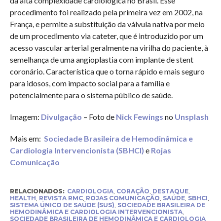
da alta complexidade cardiológica no Brasil. Esse
procedimento foi realizado pela primeira vez em 2002, na
França, e permite a substituição da válvula nativa por meio
de um procedimento via cateter, que é introduzido por um
acesso vascular arterial geralmente na virilha do paciente, à
semelhança de uma angioplastia com implante de stent
coronário. Característica que o torna rápido e mais seguro
para idosos, com impacto social para a família e
potencialmente para o sistema público de saúde.
Imagem:
Divulgação
– Foto de
Nick Fewings
no
Unsplash
Mais em:
Sociedade Brasileira de Hemodinâmica e
Cardiologia Intervencionista (SBHCI)
e
Rojas
Comunicação
RELACIONADOS:
CARDIOLOGIA
,
CORAÇÃO
,
DESTAQUE
,
HEALTH
,
REVISTA RMC
,
ROJAS COMUNICAÇÃO
,
SAÚDE
,
SBHCI
,
SISTEMA ÚNICO DE SAÚDE (SUS)
,
SOCIEDADE BRASILEIRA DE
HEMODINÂMICA E CARDIOLOGIA INTERVENCIONISTA
,
SOCIEDADE BRASILEIRA DE HEMODINÂMICA E CARDIOLOGIA