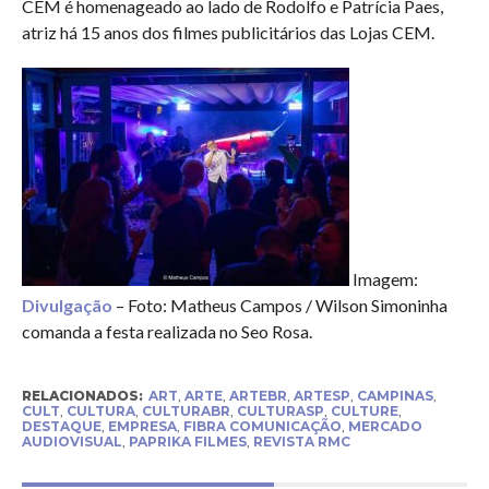
CEM é homenageado ao lado de Rodolfo e Patrícia Paes,
atriz há 15 anos dos filmes publicitários das Lojas CEM.
Imagem:
Divulgação
– Foto: Matheus Campos / Wilson Simoninha
comanda a festa realizada no Seo Rosa.
RELACIONADOS:
ART
,
ARTE
,
ARTEBR
,
ARTESP
,
CAMPINAS
,
CULT
,
CULTURA
,
CULTURABR
,
CULTURASP
,
CULTURE
,
DESTAQUE
,
EMPRESA
,
FIBRA COMUNICAÇÃO
,
MERCADO
AUDIOVISUAL
,
PAPRIKA FILMES
,
REVISTA RMC