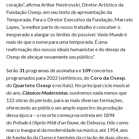
coração”, afirma Arthur Nestrovski, Diretor Artístico da
Fundação Osesp, em seu texto de apresentação da
Temporada. Para o Diretor Executivo da Fundação, Marcelo
Lopes, “a melhor parte do nosso trabalho é conceber o
inesperado e alargar os limites do possível.
Vasto Mundo
é
mais do que o nome para uma temporada. É uma
reafirmação dos nossos ideais humanistas e do desejo da
Osesp de abraçar novamente seu público”.
Serão
31
programas de assinatura e
109
concertos
programados para 2022 (sinfônicos, do
Coro da Osesp
,
do
Quarteto Osesp
e recitais). No principal ciclo musical
do ano,
Clássicos Modernistas
, ouviremos nada menos que
122 obras do período, para as mais diversas formações,
oferecendo ao público um amplo espectro da produção
dessa época – o recorte começa na estreia em 1894
do
Prélude à l’Après-Midi d’un Faune
, de Debussy, tido como
marco inaugural da modernidade na música, até 1954, ano
de fundação da Osesp e também da criação de duas obras-