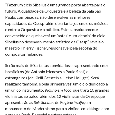
“Fazer um ciclo Sibelius é uma grande porta aberta para o
futuro. A qualidade da Orquestra e a beleza da Sala São
Paulo, combinadas, irão desenvolver as melhores
capacidades da Osesp, além de criar laços entre os músicos
e entre a Orquestra e o público. Estou absolutamente
convencido de que haverá um ‘antes’ e um ‘depois’ do ciclo
Sibelius no desenvolvimento artístico da Osesp”, revela o
maestro Thierry Fischer, responsável pela escolha do
compositor finlandês.
Serão mais de 50 artistas convidados se apresentando entre
brasileiros (de Antonio Meneses a Paulo Szot) e
estrangeiros (de Kirill Gerstein a Heinz Holliger). Será
realizado também, e pela primeira vez, um ciclo dedicado a
um único instrumento,
Violino em Foco
, que trará 10 grandes
violinistas ao palco, além dos 12 violinistas da Osesp, que
apresentarão as
Seis Sonatas
de Eugène Ysaÿe, um
monumento do Modernismo para o violino, em diálogo com
obras de Bach, Paganini e outros autores.