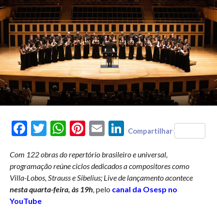
Facebook
Twitter
WhatsApp
Pinterest
Email
LinkedIn
Compartilhar
Com 122 obras do repertório brasileiro e universal,
programação reúne ciclos dedicados a compositores como
Villa-Lobos, Strauss e Sibelius; Live de lançamento acontece
nesta quarta-feira, às 19h
,
pelo
canal da Osesp no
YouTube