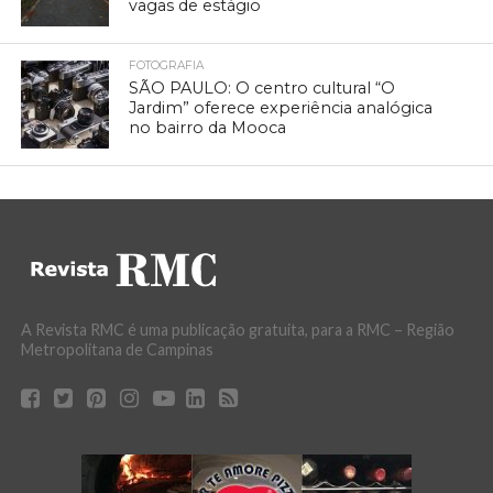
vagas de estágio
FOTOGRAFIA
SÃO PAULO: O centro cultural “O
Jardim” oferece experiência analógica
no bairro da Mooca
A Revista RMC é uma publicação gratuita, para a RMC – Região
Metropolitana de Campinas