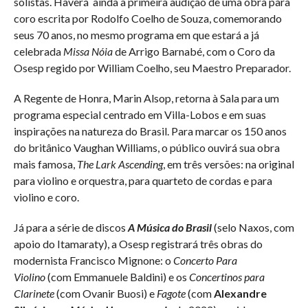
solistas. Haverá ainda a primeira audição de uma obra para
coro escrita por Rodolfo Coelho de Souza, comemorando
seus 70 anos, no mesmo programa em que estará a já
celebrada
Missa Nóia
de Arrigo Barnabé, com o Coro da
Osesp regido por William Coelho, seu Maestro Preparador.
A Regente de Honra, Marin Alsop, retorna à Sala para um
programa especial centrado em Villa-Lobos e em suas
inspirações na natureza do Brasil. Para marcar os 150 anos
do britânico Vaughan Williams, o público ouvirá sua obra
mais famosa,
The Lark Ascending
, em três versões: na original
para violino e orquestra, para quarteto de cordas e para
violino e coro.
Já para a série de discos
A Música do Brasil
(selo Naxos, com
apoio do Itamaraty), a Osesp registrará três obras do
modernista Francisco Mignone: o
Concerto Para
Violino
(com Emmanuele Baldini) e os
Concertinos para
Clarinete
(com Ovanir Buosi) e
Fagote
(com
Alexandre