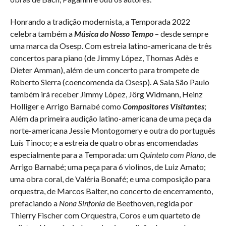
Honrando a tradição modernista, a Temporada 2022
celebra também a
Música do Nosso Tempo
– desde sempre
uma marca da Osesp. Com estreia latino-americana de três
concertos para piano (de Jimmy López, Thomas Adès e
Dieter Amman), além de um concerto para trompete de
Roberto Sierra (coencomenda da Osesp). A Sala São Paulo
também irá receber Jimmy López, Jörg Widmann, Heinz
Holliger e Arrigo Barnabé como
Compositores Visitantes
;
Além da primeira audição latino-americana de uma peça da
norte-americana Jessie Montogomery e outra do português
Luís Tinoco; e a estreia de quatro obras encomendadas
especialmente para a Temporada: um
Quinteto com Piano
, de
Arrigo Barnabé; uma peça para 6 violinos, de Luiz Amato;
uma obra coral, de Valéria Bonafé; e uma composição para
orquestra, de Marcos Balter, no concerto de encerramento,
prefaciando a
Nona Sinfonia
de Beethoven, regida por
Thierry Fischer com Orquestra, Coros e um quarteto de