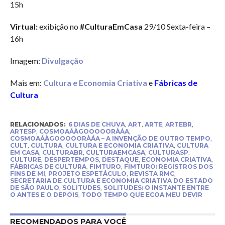
15h
Virtual:
exibição no
#CulturaEmCasa
29/10 Sexta-feira –
16h
Imagem:
Divulgação
Mais em:
Cultura e Economia Criativa
e
Fábricas de
Cultura
RELACIONADOS:
6 DIAS DE CHUVA
,
ART
,
ARTE
,
ARTEBR
,
ARTESP
,
COSMOAÁÀGOOOOORÀÁA
,
COSMOAÁÀGOOOOORÀÁA – A INVENÇÃO DE OUTRO TEMPO
,
CULT
,
CULTURA
,
CULTURA E ECONOMIA CRIATIVA
,
CULTURA
EM CASA
,
CULTURABR
,
CULTURAEMCASA
,
CULTURASP
,
CULTURE
,
DESPERTEMPOS
,
DESTAQUE
,
ECONOMIA CRIATIVA
,
FÁBRICAS DE CULTURA
,
FIMTURO
,
FIMTURO: REGISTROS DOS
FINS DE MI
,
PROJETO ESPETÁCULO
,
REVISTA RMC
,
SECRETARIA DE CULTURA E ECONOMIA CRIATIVA DO ESTADO
DE SÃO PAULO
,
SOLITUDES
,
SOLITUDES: O INSTANTE ENTRE
O ANTES E O DEPOIS
,
TODO TEMPO QUE ECOA MEU DEVIR
RECOMENDADOS PARA VOCÊ