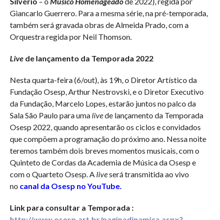
Silvério
– o
Músico Homenageado
de 2022), regida por
Giancarlo Guerrero. Para a mesma série, na pré-temporada,
também será gravada obras de Almeida Prado, com a
Orquestra regida por Neil Thomson.
Live
de lançamento da Temporada 2022
Nesta quarta-feira (6/out), às 19h, o Diretor Artístico da
Fundação Osesp, Arthur Nestrovski, e o Diretor Executivo
da Fundação, Marcelo Lopes, estarão juntos no palco da
Sala São Paulo para uma
live
de lançamento da Temporada
Osesp 2022, quando apresentarão os ciclos e convidados
que compõem a programação do próximo ano. Nessa noite
teremos também dois breves momentos musicais, com o
Quinteto de Cordas da Academia de Música da Osesp e
com o Quarteto Osesp. A
live
será transmitida ao vivo
no
canal da Osesp no YouTube
.
Link para consultar a Temporada :
http://www.osesp.art.br/paginadinamica.aspx?