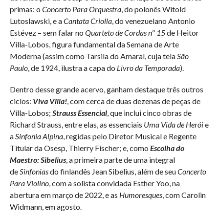
primas: o
Concerto Para Orquestra
, do polonês Witold
Lutoslawski, e a
Cantata Criolla
, do venezuelano Antonio
Estévez – sem falar no
Quarteto de Cordas nº 15
de Heitor
Villa-Lobos, figura fundamental da Semana de Arte
Moderna (assim como Tarsila do Amaral, cuja tela
São
Paulo
, de 1924, ilustra a capa do
Livro da Temporada
).
Dentro desse grande acervo, ganham destaque três outros
ciclos:
Viva Villa!
, com cerca de duas dezenas de peças de
Villa-Lobos;
Strauss Essencial
, que inclui cinco obras de
Richard Strauss, entre elas, as essenciais
Uma Vida de Herói
e
a
Sinfonia Alpina
, regidas pelo Diretor Musical e Regente
Titular da Osesp, Thierry Fischer; e, como
Escolha do
Maestro: Sibelius
, a primeira parte de uma integral
de
Sinfonias
do finlandês Jean Sibelius, além de seu
Concerto
Para Violino
, com a solista convidada Esther Yoo, na
abertura em março de 2022, e as
Humoresques
, com Carolin
Widmann, em agosto.