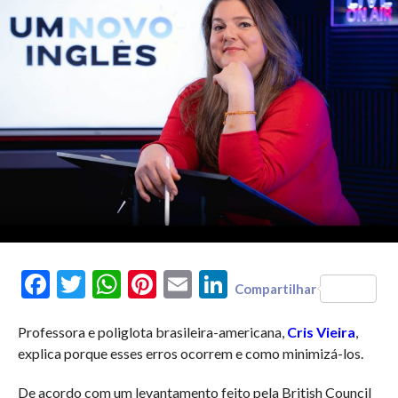
Facebook
Twitter
WhatsApp
Pinterest
Email
LinkedIn
Compartilhar
Professora e poliglota brasileira-americana,
Cris Vieira
,
explica porque esses erros ocorrem e como minimizá-los.
De acordo com um levantamento feito pela British Council