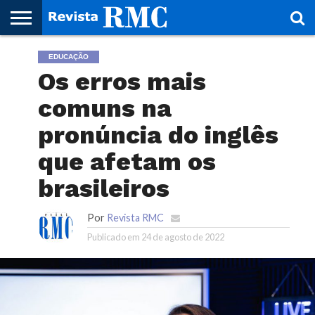
HOME
EDUCAÇÃO
REVISTA
PROJETO
RMC – 20
ARTE &
NOTÍCIAS
EDIÇÕES
PARCEIROS
FAÇA
FALE
RMC
CULTURAL
CIDADES
CULTURA
CORPORATIVAS
ANTERIORES
O
CONOSCO
Os erros mais
SEU
SITE!
comuns na
pronúncia do inglês
que afetam os
brasileiros
Por
Revista RMC
Publicado em
24 de agosto de 2022