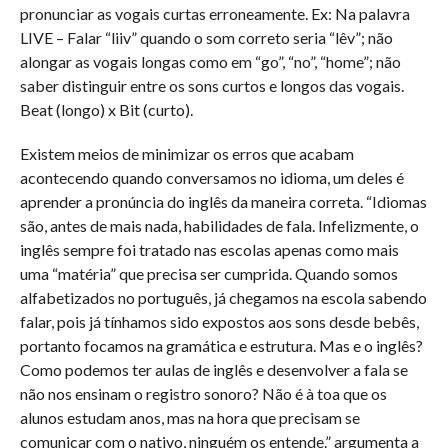
pronunciar as vogais curtas erroneamente. Ex: Na palavra
LIVE – Falar “liiv” quando o som correto seria “lêv”; não
alongar as vogais longas como em “go”, “no”, “home”; não
saber distinguir entre os sons curtos e longos das vogais.
Beat (longo) x Bit (curto).
Existem meios de minimizar os erros que acabam
acontecendo quando conversamos no idioma, um deles é
aprender a pronúncia do inglês da maneira correta. “Idiomas
são, antes de mais nada, habilidades de fala. Infelizmente, o
inglês sempre foi tratado nas escolas apenas como mais
uma “matéria” que precisa ser cumprida. Quando somos
alfabetizados no português, já chegamos na escola sabendo
falar, pois já tínhamos sido expostos aos sons desde bebês,
portanto focamos na gramática e estrutura. Mas e o inglês?
Como podemos ter aulas de inglês e desenvolver a fala se
não nos ensinam o registro sonoro? Não é à toa que os
alunos estudam anos, mas na hora que precisam se
comunicar com o nativo, ninguém os entende.” argumenta a