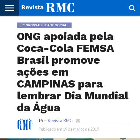
HOME
RESPONSABILIDADE SOCIAL
REVISTA
PROJETO
RMC – 20
ARTE &
NOTÍCIAS
EDIÇÕES
PARCEIROS
FAÇA
FALE
RMC
CULTURAL
CIDADES
CULTURA
CORPORATIVAS
ANTERIORES
O
CONOSCO
ONG apoiada pela
SEU
SITE!
Coca-Cola FEMSA
Brasil promove
ações em
CAMPINAS para
lembrar Dia Mundial
da Água
Por
Revista RMC
Publicado em
19 de março de 2019