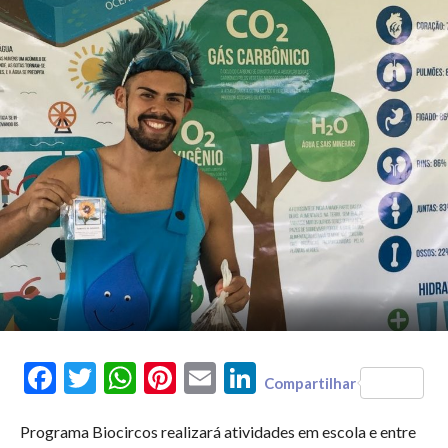
Facebook
Twitter
WhatsApp
Pinterest
Email
LinkedIn
Compartilhar
Programa Biocircos realizará atividades em escola e entre