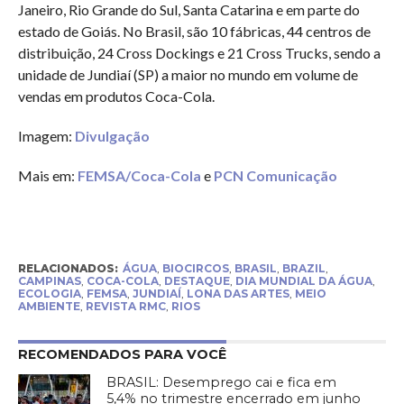
Janeiro, Rio Grande do Sul, Santa Catarina e em parte do
estado de Goiás. No Brasil, são 10 fábricas, 44 centros de
distribuição, 24 Cross Dockings e 21 Cross Trucks, sendo a
unidade de Jundiaí (SP) a maior no mundo em volume de
vendas em produtos Coca-Cola.
Imagem:
Divulgação
Mais em:
FEMSA/Coca-Cola
e
PCN Comunicação
RELACIONADOS:
ÁGUA
,
BIOCIRCOS
,
BRASIL
,
BRAZIL
,
CAMPINAS
,
COCA-COLA
,
DESTAQUE
,
DIA MUNDIAL DA ÁGUA
,
ECOLOGIA
,
FEMSA
,
JUNDIAÍ
,
LONA DAS ARTES
,
MEIO
AMBIENTE
,
REVISTA RMC
,
RIOS
RECOMENDADOS PARA VOCÊ
BRASIL: Desemprego cai e fica em
5,4% no trimestre encerrado em junho