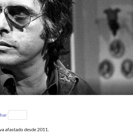
har
ava afastado desde 2011.