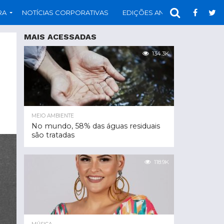
RA
NOTÍCIAS CORPORATIVAS
EDIÇÕES ANTERIORES
PAR
MAIS ACESSADAS
134.3K
MEIO AMBIENTE
No mundo, 58% das águas residuais
são tratadas
118.9K