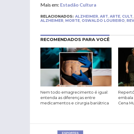
Mais em:
Estadão Cultura
RELACIONADOS:
ALZHEIMER
,
ART
,
ARTE
,
CULT
ALZHEIMER
,
MORTE
,
OSWALDO LOUREIRO
,
REV
RECOMENDADOS PARA VOCÊ
Nem todo emagrecimento é igual:
Repertó
entenda as diferenças entre
embala 
medicamentos e cirurgia bariátrica
Cena Mus
ESPORTES