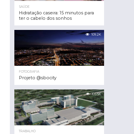
SAÚDE
Hidratação caseira: 15 minutos para
ter o cabelo dos sonhos
109.2K
FOTOGRAFIA
Projeto @sbocity
105.5K
TRABALHO