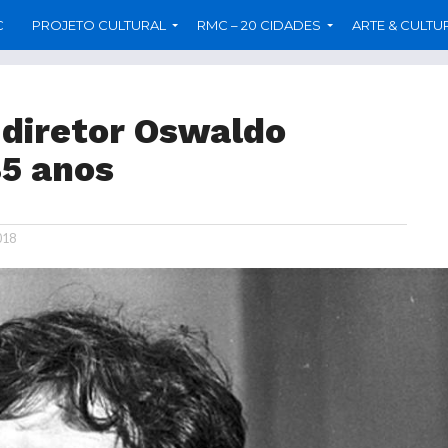
C
PROJETO CULTURAL
RMC – 20 CIDADES
ARTE & CULTU
 diretor Oswaldo
85 anos
018