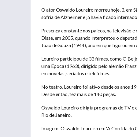
O ator Oswaldo Loureiro morreu hoje, 3, em Sã
sofria de Alzheimer e já havia ficado interna
Presença constante nos palcos, na televisão e 
Disse, em 2005, quando interpretou o deputado
João de Souza (1944), ano em que figurou em o
Loureiro participou de 33 filmes, como O Bei
uma Época (1963), dirigido pelo alemão Franz 
em novelas, seriados e telefilmes.
No teatro, Loureiro foi ativo desde os anos 1
Desde então, fez mais de 140 peças.
Oswaldo Loureiro dirigiu programas de TV e es
Rio de Janeiro.
Imagem: Oswaldo Loureiro em ‘A Corrida do O