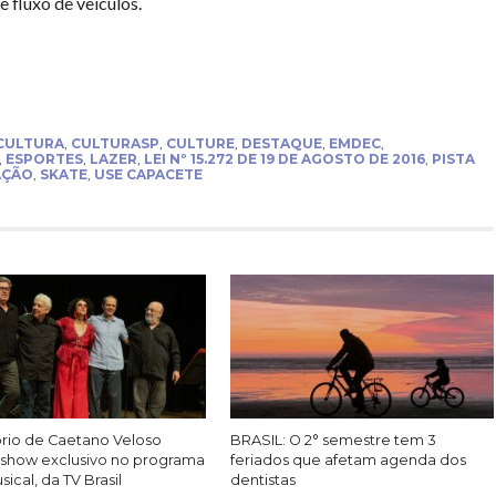
e fluxo de veículos.
CULTURA
,
CULTURASP
,
CULTURE
,
DESTAQUE
,
EMDEC
,
,
ESPORTES
,
LAZER
,
LEI Nº 15.272 DE 19 DE AGOSTO DE 2016
,
PISTA
AÇÃO
,
SKATE
,
USE CAPACETE
rio de Caetano Veloso
BRASIL: O 2° semestre tem 3
show exclusivo no programa
feriados que afetam agenda dos
ical, da TV Brasil
dentistas