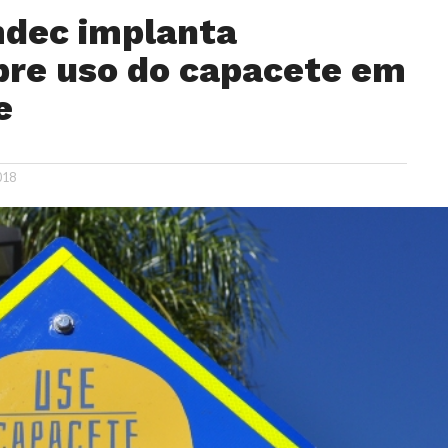
dec implanta
obre uso do capacete em
e
018