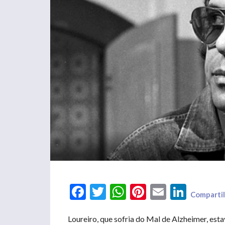
Facebook
Twitter
WhatsApp
Pinterest
Email
LinkedIn
Compartil
Loureiro, que sofria do Mal de Alzheimer, est