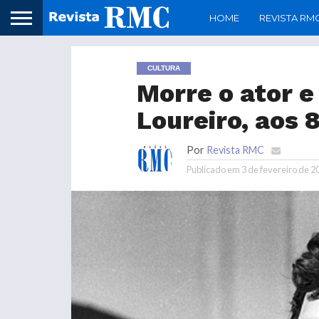
HOME
REVISTA RM
CULTURA
Morre o ator e
Loureiro, aos 
Por
Revista RMC
Publicado em
3 de fevereiro de 2