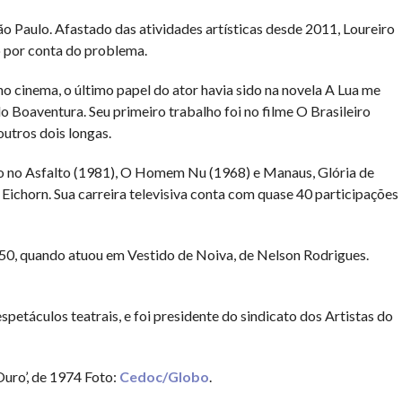
o Paulo. Afastado das atividades artísticas desde 2011, Loureiro
do por conta do problema.
no cinema, o último papel do ator havia sido na novela A Lua me
 Boaventura. Seu primeiro trabalho foi no filme O Brasileiro
utros dois longas.
jo no Asfalto (1981), O Homem Nu (1968) e Manaus, Glória de
Eichorn. Sua carreira televisiva conta com quase 40 participações
950, quando atuou em Vestido de Noiva, de Nelson Rodrigues.
petáculos teatrais, e foi presidente do sindicato dos Artistas do
uro’, de 1974 Foto:
Cedoc/Globo
.