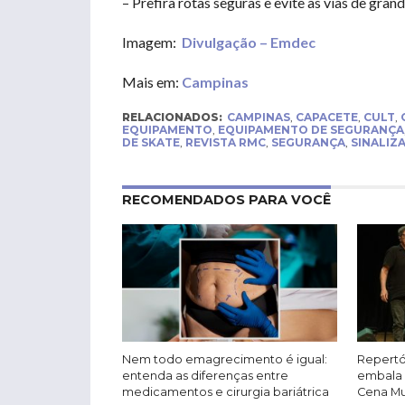
– Prefira rotas seguras e evite as vias de grand
Imagem:
Divulgação – Emdec
Mais em:
Campinas
RELACIONADOS:
CAMPINAS
,
CAPACETE
,
CULT
,
EQUIPAMENTO
,
EQUIPAMENTO DE SEGURANÇA
DE SKATE
,
REVISTA RMC
,
SEGURANÇA
,
SINALIZ
RECOMENDADOS PARA VOCÊ
Nem todo emagrecimento é igual:
Repertó
entenda as diferenças entre
embala 
medicamentos e cirurgia bariátrica
Cena Mus