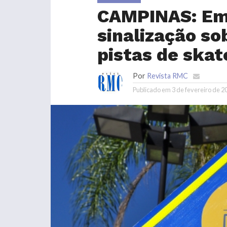
CAMPINAS: Em
sinalização s
pistas de skat
Por
Revista RMC
Publicado em
3 de fevereiro de 2