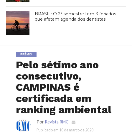
BRASIL: O 2° semestre tem 3 feriados
que afetam agenda dos dentistas
PRÊMIO
Pelo sétimo ano
consecutivo,
CAMPINAS é
certificada em
ranking ambiental
Por
Revista RMC
Publicado em
10 de março de 2020