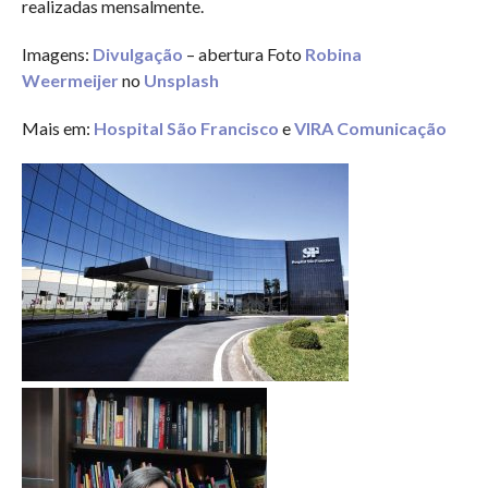
realizadas mensalmente.
Imagens:
Divulgação
– abertura Foto
Robina
Weermeijer
no
Unsplash
Mais em:
Hospital São Francisco
e
VIRA Comunicação