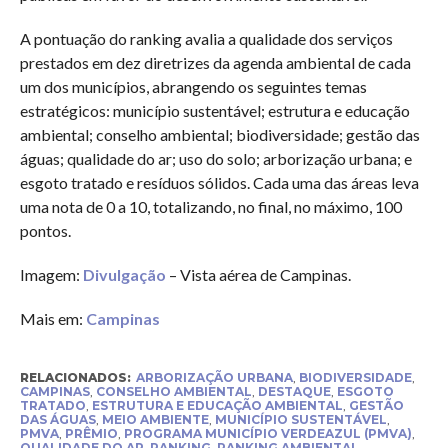
A pontuação do ranking avalia a qualidade dos serviços
prestados em dez diretrizes da agenda ambiental de cada
um dos municípios, abrangendo os seguintes temas
estratégicos: município sustentável; estrutura e educação
ambiental; conselho ambiental; biodiversidade; gestão das
águas; qualidade do ar; uso do solo; arborização urbana; e
esgoto tratado e resíduos sólidos. Cada uma das áreas leva
uma nota de 0 a 10, totalizando, no final, no máximo, 100
pontos.
Imagem:
Divulgação
– Vista aérea de Campinas.
Mais em:
Campinas
RELACIONADOS:
ARBORIZAÇÃO URBANA
,
BIODIVERSIDADE
,
CAMPINAS
,
CONSELHO AMBIENTAL
,
DESTAQUE
,
ESGOTO
TRATADO
,
ESTRUTURA E EDUCAÇÃO AMBIENTAL
,
GESTÃO
DAS ÁGUAS
,
MEIO AMBIENTE
,
MUNICÍPIO SUSTENTÁVEL
,
PMVA
,
PRÊMIO
,
PROGRAMA MUNICÍPIO VERDEAZUL (PMVA)
,
QUALIDADE DO AR
,
RANKING
,
RANKING AMBIENTAL
,