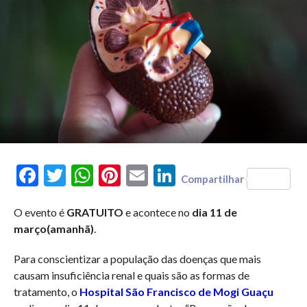
Facebook
Twitter
WhatsApp
Pinterest
Email
LinkedIn
Compartilhar
O evento é
GRATUITO
e acontece no
dia 11 de
março(amanhã)
.
Para conscientizar a população das doenças que mais
causam insuficiência renal e quais são as formas de
tratamento, o
Hospital São Francisco de Mogi Guaçu