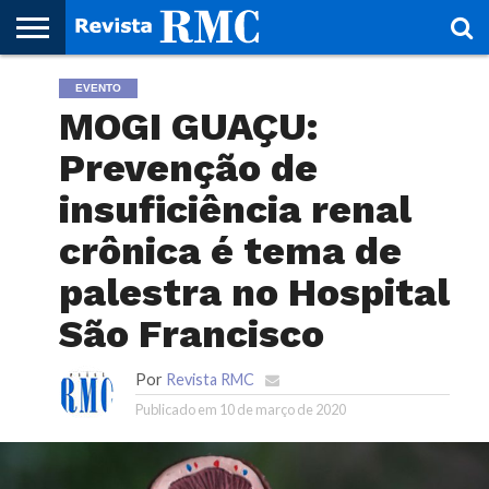
HOME
EVENTO
REVISTA
PROJETO
RMC – 20
ARTE &
NOTÍCIAS
EDIÇÕES
PARCEIROS
FAÇA
FALE
RMC
CULTURAL
CIDADES
CULTURA
CORPORATIVAS
ANTERIORES
O
CONOSCO
MOGI GUAÇU:
SEU
SITE!
Prevenção de
insuficiência renal
crônica é tema de
palestra no Hospital
São Francisco
Por
Revista RMC
Publicado em
10 de março de 2020