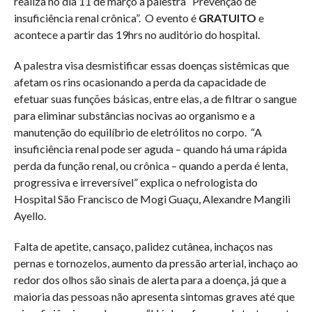
realiza no dia 11 de março a palestra “Prevenção de
insuficiência renal crônica”. O evento é
GRATUITO
e
acontece a partir das 19hrs no auditório do hospital.
A palestra visa desmistificar essas doenças sistêmicas que
afetam os rins ocasionando a perda da capacidade de
efetuar suas funções básicas, entre elas, a de filtrar o sangue
para eliminar substâncias nocivas ao organismo e a
manutenção do equilíbrio de eletrólitos no corpo. “A
insuficiência renal pode ser aguda – quando há uma rápida
perda da função renal, ou crônica – quando a perda é lenta,
progressiva e irreversível” explica o nefrologista do
Hospital São Francisco de Mogi Guaçu, Alexandre Mangili
Ayello.
Falta de apetite, cansaço, palidez cutânea, inchaços nas
pernas e tornozelos, aumento da pressão arterial, inchaço ao
redor dos olhos são sinais de alerta para a doença, já que a
maioria das pessoas não apresenta sintomas graves até que