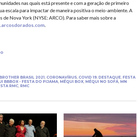
idades nas quais está presente e com a geração de primeiro
sua escala para impactar de maneira positiva o meio-ambiente. A
res de Nova York (NYSE: ARCO). Para saber mais sobre a
arcosdorados.com
.
ão
 BROTHER BRASIL 2021
,
CORONAVÍRUS
,
COVID 19
,
DESTAQUE
,
FESTA
I BBBOX - FESTA DO PIJAMA
,
MÉQUI BOX
,
MÉQUI NO SOFÁ
,
MN
ISTA RMC
,
RMC