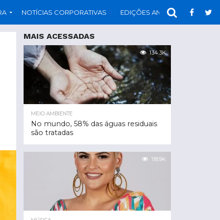
RA
NOTÍCIAS CORPORATIVAS
EDIÇÕES ANTERIORES
PAR
MAIS ACESSADAS
134.3K
MEIO AMBIENTE
No mundo, 58% das águas residuais
são tratadas
118.9K