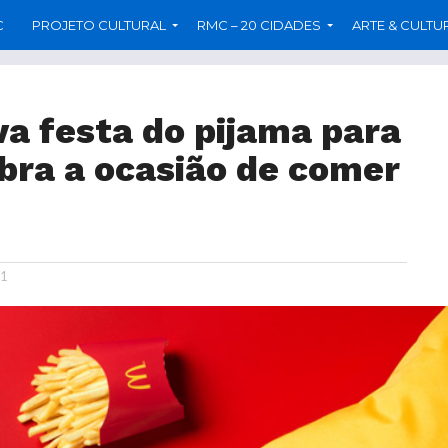
C
PROJETO CULTURAL
RMC – 20 CIDADES
ARTE & CULTU
a festa do pijama para
bra a ocasião de comer
21