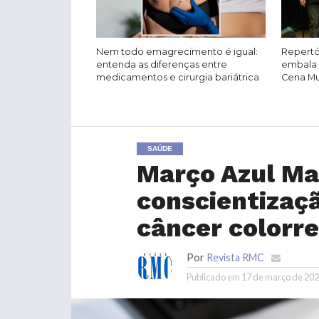
Nem todo emagrecimento é igual:
Repertó
entenda as diferenças entre
embala 
medicamentos e cirurgia bariátrica
Cena Mus
SAÚDE
Março Azul Ma
conscientizaç
câncer colorre
Por
Revista RMC
Publicado em
17 de março de 20