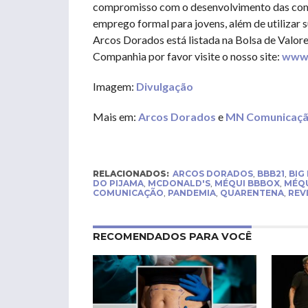
compromisso com o desenvolvimento das comun
emprego formal para jovens, além de utilizar 
Arcos Dorados está listada na Bolsa de Valo
Companhia por favor visite o nosso site:
www.
Imagem:
Divulgação
Mais em:
Arcos Dorados
e
MN Comunicaç
RELACIONADOS:
ARCOS DORADOS
,
BBB21
,
BIG
DO PIJAMA
,
MCDONALD'S
,
MÉQUI BBBOX
,
MÉQU
COMUNICAÇÃO
,
PANDEMIA
,
QUARENTENA
,
REV
RECOMENDADOS PARA VOCÊ