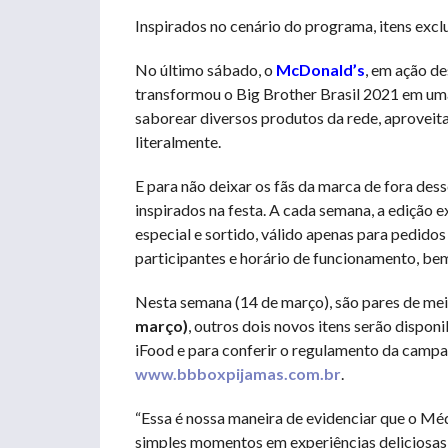
Inspirados no cenário do programa, itens exc
No último sábado, o
McDonald’s
, em ação d
transformou o Big Brother Brasil 2021 em uma
saborear diversos produtos da rede, aproveita
literalmente.
E para não deixar os fãs da marca de fora des
inspirados na festa. A cada semana, a edição ex
especial e sortido, válido apenas para pedidos
participantes e horário de funcionamento, be
Nesta semana (14 de março), são pares de meia
março)
, outros dois novos itens serão dispon
iFood e para conferir o regulamento da campan
www.bbboxpijamas.com.br
.
“Essa é nossa maneira de evidenciar que o Mé
simples momentos em experiências deliciosas,