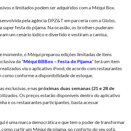
lusivos e limitados podem ser adquiridos com a Méqui Box.
esenvolvida pela agência DPZ&T em parceria com a Globo,
 super festa do pijama. Na ocasião, os brothers puderam
ram um cenário lúdico e divertido e vestiram a camisa,
se momento, o Méqui preparou edições limitadas de itens
clusiva da “
Méqui BBBox – Festa do Pijama
” terá um item
 realizados via o aplicativo iFood, de acordo com restaurantes
m como conforme a disponibilidade de estoque.
s exclusivas, e nas
próximas duas semanas (21 e 28 de
ibilizados. Os preços estarão disponíveis dentro do aplicativo
ha e os restaurantes participantes, basta acessar
qui é uma marca democrática e que tem o poder de transformar
 como curtir um Méqui de pijama, no conforto do seu sofá,