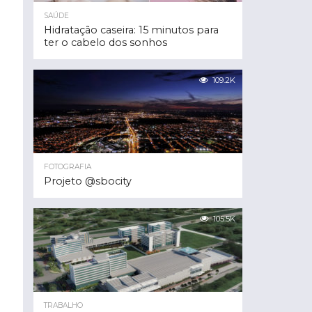
SAÚDE
Hidratação caseira: 15 minutos para
ter o cabelo dos sonhos
109.2K
FOTOGRAFIA
Projeto @sbocity
105.5K
TRABALHO