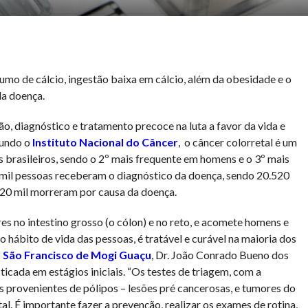
sumo de cálcio, ingestão baixa em cálcio, além da obesidade e o
a doença.
o, diagnóstico e tratamento precoce na luta a favor da vida e
gundo o
Instituto Nacional do Câncer
, o câncer colorretal é um
s brasileiros, sendo o 2º mais frequente em homens e o 3º mais
 mil pessoas receberam o diagnóstico da doença, sendo 20.520
 20 mil morreram por causa da doença.
es no intestino grosso (o cólon) e no reto, e acomete homens e
 hábito de vida das pessoas, é tratável e curável na maioria dos
 São Francisco de Mogi Guaçu
, Dr. João Conrado Bueno dos
ticada em estágios iniciais. “Os testes de triagem, com a
 provenientes de pólipos – lesões pré cancerosas, e tumores do
al. É importante fazer a prevenção, realizar os exames de rotina,