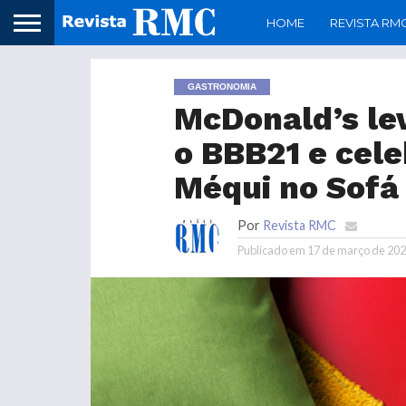
HOME
REVISTA RM
GASTRONOMIA
McDonald’s lev
o BBB21 e cele
Méqui no Sofá
Por
Revista RMC
Publicado em
17 de março de 20