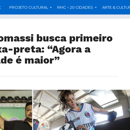
C
PROJETO CULTURAL
RMC – 20 CIDADES
ARTE & CULTU
omassi busca primeiro
xa-preta: “Agora a
ade é maior”