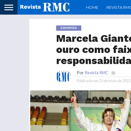
HOME
REVISTA RM
ESPORTES
Marcela Giant
ouro como fai
responsabilid
Por
Revista RMC
Publicado em
25 de maio de 2021