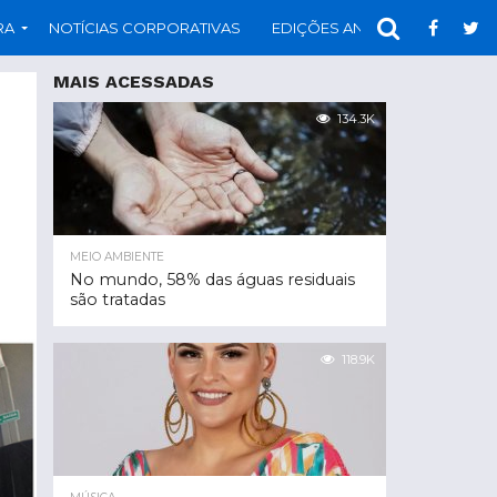
RA
NOTÍCIAS CORPORATIVAS
EDIÇÕES ANTERIORES
PAR
MAIS ACESSADAS
134.3K
MEIO AMBIENTE
No mundo, 58% das águas residuais
são tratadas
118.9K