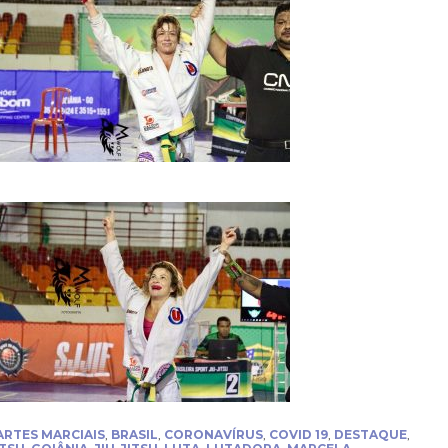
ARTES MARCIAIS
,
BRASIL
,
CORONAVÍRUS
,
COVID 19
,
DESTAQUE
,