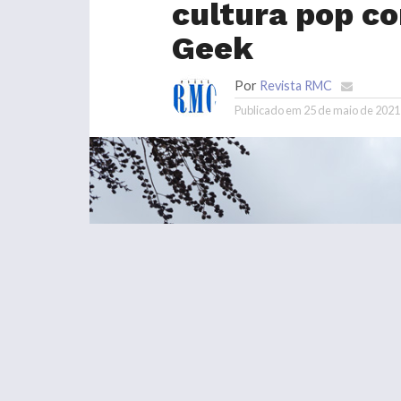
cultura pop c
Geek
Por
Revista RMC
Publicado em
25 de maio de 2021