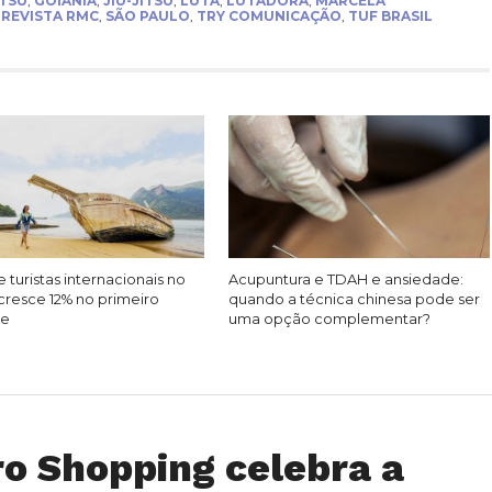
ITSU
,
GOIÂNIA
,
JIU-JITSU
,
LUTA
,
LUTADORA
,
MARCELA
,
REVISTA RMC
,
SÃO PAULO
,
TRY COMUNICAÇÃO
,
TUF BRASIL
 turistas internacionais no
Acupuntura e TDAH e ansiedade:
cresce 12% no primeiro
quando a técnica chinesa pode ser
re
uma opção complementar?
ro Shopping celebra a