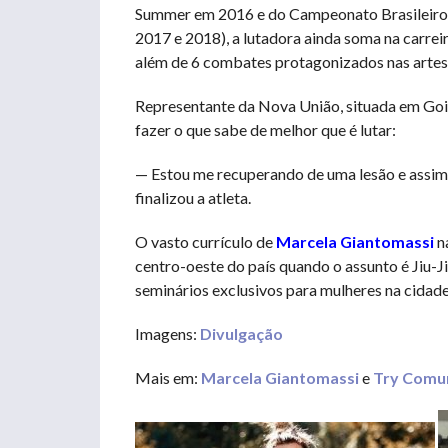
Summer em 2016 e do Campeonato Brasileiro d
2017 e 2018), a lutadora ainda soma na carre
além de 6 combates protagonizados nas artes 
Representante da Nova União, situada em Goiâ
fazer o que sabe de melhor que é lutar:
— Estou me recuperando de uma lesão e assim
finalizou a atleta.
O vasto currículo de
Marcela Giantomassi
na
centro-oeste do país quando o assunto é Jiu-J
seminários exclusivos para mulheres na cidade
Imagens:
Divulgação
Mais em:
Marcela Giantomassi
e
Try Comu