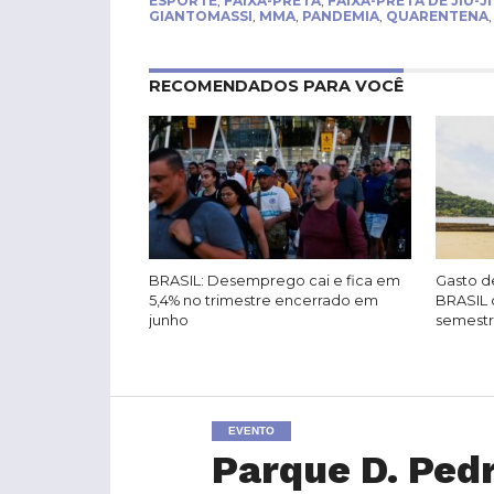
ESPORTE
,
FAIXA-PRETA
,
FAIXA-PRETA DE JIU-J
GIANTOMASSI
,
MMA
,
PANDEMIA
,
QUARENTENA
RECOMENDADOS PARA VOCÊ
BRASIL: Desemprego cai e fica em
Gasto de
5,4% no trimestre encerrado em
BRASIL 
junho
semest
EVENTO
Parque D. Ped