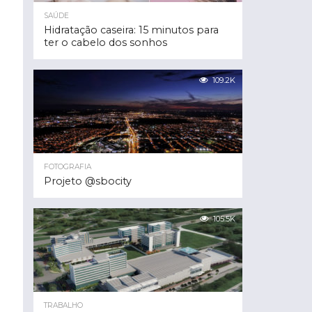
SAÚDE
Hidratação caseira: 15 minutos para
ter o cabelo dos sonhos
109.2K
FOTOGRAFIA
Projeto @sbocity
105.5K
TRABALHO