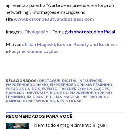
apresenta a palestra “A arte de empreender e a força do
networking”, Informações e inscrições no
site
www.bostonbeautyandbusiness.com
Imagens:
Divulgação
– Fotos
@dsphotostudioofficial
Mais em:
Lilian Mageski
,
Boston Beauty and Business
e
Fasyner Comunicações
RELACIONADOS:
DESTAQUE
,
DIGITAL INFLUENCER
,
EMPREENDEDORISMO
,
EMPREENDEDORISMO FEMININO
,
ESTADOS UNIDOS
,
EVENTO
,
FASYNER COMUNICAÇÕES
,
HARVARD UNIVERSITY
,
ÍCONE DO EMPREENDEDORISMO
FEMININO
,
IMIGRANTE
,
LILIAN MAGESKI
,
NETWORKING
,
RAINHA DO NETWORKING
,
REVISTA RMC
RECOMENDADOS PARA VOCÊ
Nem todo emagrecimento é igual: