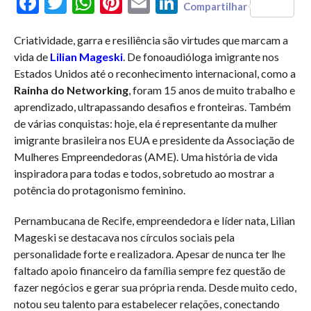
Facebook
Twitter
WhatsApp
Pinterest
Email
LinkedIn
Compartilhar
Criatividade, garra e resiliência são virtudes que marcam a
vida de
Lilian Mageski
. De fonoaudióloga imigrante nos
Estados Unidos até o reconhecimento internacional, como a
Rainha do Networking
, foram 15 anos de muito trabalho e
aprendizado, ultrapassando desafios e fronteiras. Também
de várias conquistas: hoje, ela é representante da mulher
imigrante brasileira nos EUA e presidente da Associação de
Mulheres Empreendedoras (AME). Uma história de vida
inspiradora para todas e todos, sobretudo ao mostrar a
potência do protagonismo feminino.
Pernambucana de Recife, empreendedora e líder nata, Lilian
Mageski se destacava nos círculos sociais pela
personalidade forte e realizadora. Apesar de nunca ter lhe
faltado apoio financeiro da família sempre fez questão de
fazer negócios e gerar sua própria renda. Desde muito cedo,
notou seu talento para estabelecer relações, conectando