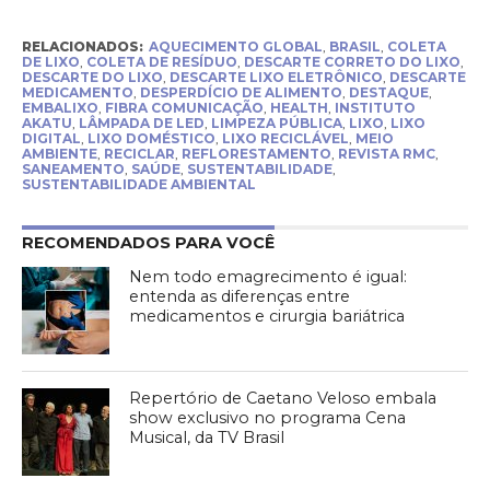
RELACIONADOS:
AQUECIMENTO GLOBAL
,
BRASIL
,
COLETA
DE LIXO
,
COLETA DE RESÍDUO
,
DESCARTE CORRETO DO LIXO
,
DESCARTE DO LIXO
,
DESCARTE LIXO ELETRÔNICO
,
DESCARTE
MEDICAMENTO
,
DESPERDÍCIO DE ALIMENTO
,
DESTAQUE
,
EMBALIXO
,
FIBRA COMUNICAÇÃO
,
HEALTH
,
INSTITUTO
AKATU
,
LÂMPADA DE LED
,
LIMPEZA PÚBLICA
,
LIXO
,
LIXO
DIGITAL
,
LIXO DOMÉSTICO
,
LIXO RECICLÁVEL
,
MEIO
AMBIENTE
,
RECICLAR
,
REFLORESTAMENTO
,
REVISTA RMC
,
SANEAMENTO
,
SAÚDE
,
SUSTENTABILIDADE
,
SUSTENTABILIDADE AMBIENTAL
RECOMENDADOS PARA VOCÊ
Nem todo emagrecimento é igual:
entenda as diferenças entre
medicamentos e cirurgia bariátrica
Repertório de Caetano Veloso embala
show exclusivo no programa Cena
Musical, da TV Brasil