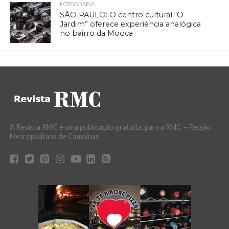
FOTOGRAFIA
SÃO PAULO: O centro cultural “O
Jardim” oferece experiência analógica
no bairro da Mooca
A Revista RMC é uma publicação gratuita, para a RMC – Região
Metropolitana de Campinas