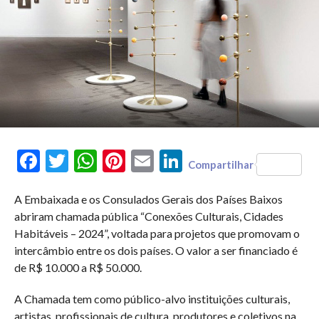
Facebook
Twitter
WhatsApp
Pinterest
Email
LinkedIn
Compartilhar
A Embaixada e os Consulados Gerais dos Países Baixos
abriram chamada pública “Conexões Culturais, Cidades
Habitáveis – 2024”, voltada para projetos que promovam o
intercâmbio entre os dois países. O valor a ser financiado é
de R$ 10.000 a R$ 50.000.
A Chamada tem como público-alvo instituições culturais,
artistas, profissionais de cultura, produtores e coletivos na