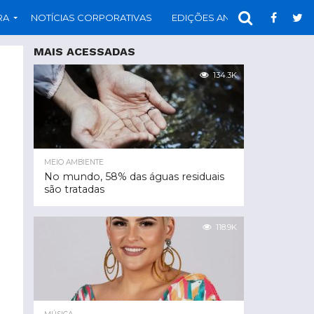
RA
NOTÍCIAS CORPORATIVAS
EDIÇÕES ANTERIORES
PAR
MAIS ACESSADAS
134.3K
MEIO AMBIENTE
No mundo, 58% das águas residuais
são tratadas
118.9K