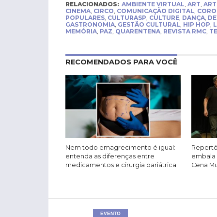
RELACIONADOS:
AMBIENTE VIRTUAL
,
ART
,
ART
CINEMA
,
CIRCO
,
COMUNICAÇÃO DIGITAL
,
CORO
POPULARES
,
CULTURASP
,
CULTURE
,
DANÇA
,
DE
GASTRONOMIA
,
GESTÃO CULTURAL
,
HIP HOP
,
L
MEMÓRIA
,
PAZ
,
QUARENTENA
,
REVISTA RMC
,
T
RECOMENDADOS PARA VOCÊ
Nem todo emagrecimento é igual:
Repertó
entenda as diferenças entre
embala 
medicamentos e cirurgia bariátrica
Cena Mus
EVENTO