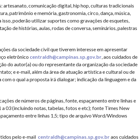
: artesanato, comunicação digital, hip hop, culturas tradicionais
ratura, patrimônio e memória, gastronomia, circo, dança, música,
ara isso, poderão utilizar suportes como gravações de esquetes,
ação de histórias, aulas, rodas de conversa, seminários, palestras
zações da sociedade civil que tiverem interesse em apresentar
eço eletrônico
centraldh@campinas.sp.gov.br
, aos cuidados de
ação do autor(a) ou do representante da organização da sociedade
ato; e e-mail, além da área de atuação artística e cultural ou de
com o qual a proposta irá dialogar; indicação da linguagem e da
icações de números de páginas, fonte, espaçamento entre linhas e
a 03 (incluindo notas, tabelas, fotos e etc); fonte Times New
espaçamento entre linhas 1,5; tipo de arquivo Word/Windows
tidos pelo e-mail
centraldh@campinas.sp.gov.br
aos cuidados