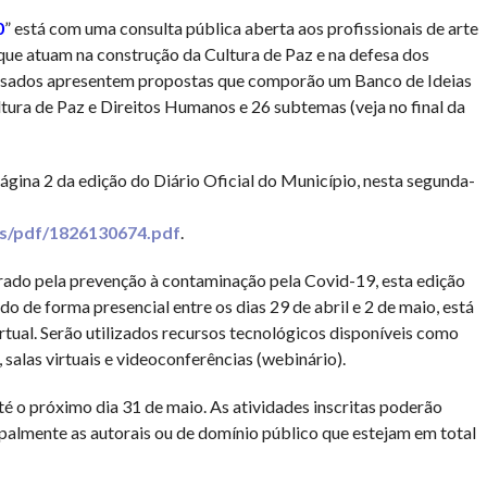
0
” está com uma consulta pública aberta aos profissionais de arte
 que atuam na construção da Cultura de Paz e na defesa dos
essados apresentem propostas que comporão um Banco de Ideias
tura de Paz e Direitos Humanos e 26 subtemas (veja no final da
página 2 da edição do Diário Oficial do Município, nesta segunda-
ds/pdf/1826130674.pdf
.
rado pela prevenção à contaminação pela Covid-19, esta edição
o de forma presencial entre os dias 29 de abril e 2 de maio, está
tual. Serão utilizados recursos tecnológicos disponíveis como
, salas virtuais e videoconferências (webinário).
até o próximo dia 31 de maio. As atividades inscritas poderão
cipalmente as autorais ou de domínio público que estejam em total