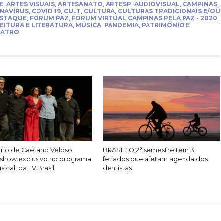
E
,
ARTES VISUAIS
,
ARTESANATO
,
ARTESP
,
AUDIOVISUAL
,
CAMPINAS
,
NAVÍRUS
,
COVID 19
,
CULT
,
CULTURA
,
CULTURAS TRADICIONAIS E/OU
STAQUE
,
FÓRUM PAZ
,
FÓRUM VIRTUAL CAMPINAS PELA PAZ - 2020
,
EITURA E LITERATURA
,
MÚSICA
,
PANDEMIA
,
PATRIMÔNIO E
EATRO
rio de Caetano Veloso
BRASIL: O 2° semestre tem 3
show exclusivo no programa
feriados que afetam agenda dos
ical, da TV Brasil
dentistas