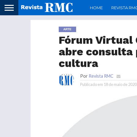
HOME
REVISTA RM
ARTE
Fórum Virtual
abre consulta 
cultura
Por
Revista RMC
Publicado em
18 de maio de 2020