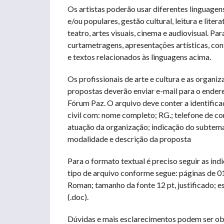
Os artistas poderão usar diferentes linguagens
e/ou populares, gestão cultural, leitura e lite
teatro, artes visuais, cinema e audiovisual. P
curtametragens, apresentações artísticas, cont
e textos relacionados às linguagens acima.
Os profissionais de arte e cultura e as organi
propostas deverão enviar e-mail para o ender
Fórum Paz. O arquivo deve conter a identific
civil com: nome completo; RG.; telefone de cont
atuação da organização; indicação do subtema 
modalidade e descrição da proposta
Para o formato textual é preciso seguir as ind
tipo de arquivo conforme segue: páginas de 01 
Roman; tamanho da fonte 12 pt, justificado; 
(.doc).
Dúvidas e mais esclarecimentos podem ser ob