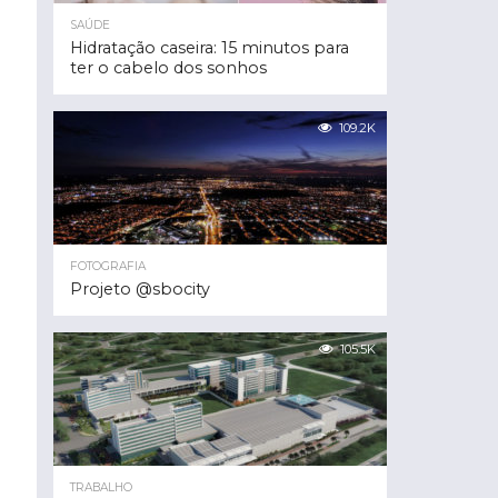
SAÚDE
Hidratação caseira: 15 minutos para
ter o cabelo dos sonhos
109.2K
FOTOGRAFIA
Projeto @sbocity
105.5K
TRABALHO