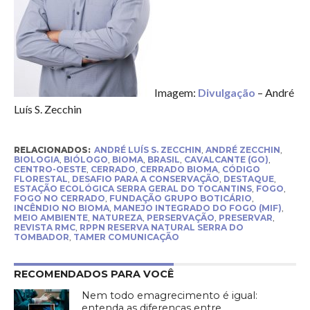
Imagem:
Divulgação
– André
Luís S. Zecchin
RELACIONADOS:
ANDRÉ LUÍS S. ZECCHIN
,
ANDRÉ ZECCHIN
,
BIOLOGIA
,
BIÓLOGO
,
BIOMA
,
BRASIL
,
CAVALCANTE (GO)
,
CENTRO-OESTE
,
CERRADO
,
CERRADO BIOMA
,
CÓDIGO
FLORESTAL
,
DESAFIO PARA A CONSERVAÇÃO
,
DESTAQUE
,
ESTAÇÃO ECOLÓGICA SERRA GERAL DO TOCANTINS
,
FOGO
,
FOGO NO CERRADO
,
FUNDAÇÃO GRUPO BOTICÁRIO
,
INCÊNDIO NO BIOMA
,
MANEJO INTEGRADO DO FOGO (MIF)
,
MEIO AMBIENTE
,
NATUREZA
,
PERSERVAÇÃO
,
PRESERVAR
,
REVISTA RMC
,
RPPN RESERVA NATURAL SERRA DO
TOMBADOR
,
TAMER COMUNICAÇÃO
RECOMENDADOS PARA VOCÊ
Nem todo emagrecimento é igual:
entenda as diferenças entre