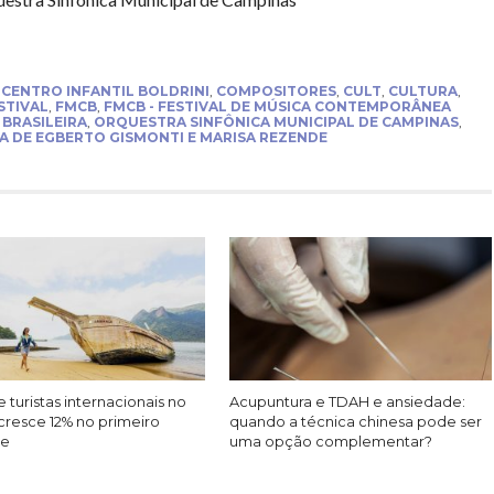
,
CENTRO INFANTIL BOLDRINI
,
COMPOSITORES
,
CULT
,
CULTURA
,
STIVAL
,
FMCB
,
FMCB - FESTIVAL DE MÚSICA CONTEMPORÂNEA
 BRASILEIRA
,
ORQUESTRA SINFÔNICA MUNICIPAL DE CAMPINAS
,
RA DE EGBERTO GISMONTI E MARISA REZENDE
 turistas internacionais no
Acupuntura e TDAH e ansiedade:
cresce 12% no primeiro
quando a técnica chinesa pode ser
re
uma opção complementar?