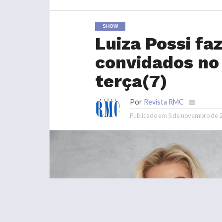
SHOW
Luiza Possi fa
convidados no 
terça(7)
Por
Revista RMC
Publicado em
5 de novembro de 