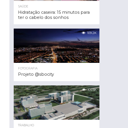
SAÚDE
Hidratação caseira: 15 minutos para
ter o cabelo dos sonhos
109.2K
FOTOGRAFIA
Projeto @sbocity
105.5K
TRABALHO