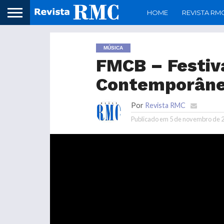
HOME
REVISTA RM
MÚSICA
FMCB – Festiv
Contemporânea
Por
Revista RMC
Publicado em
5 de novembro de 