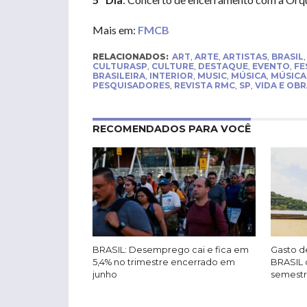
Mais em:
FMCB
RELACIONADOS:
ART
,
ARTE
,
ARTISTAS
,
BRASIL
CULTURASP
,
CULTURE
,
DESTAQUE
,
EVENTO
,
FE
BRASILEIRA
,
INTERIOR
,
MUSIC
,
MÚSICA
,
MÚSICA
PESQUISADORES
,
REVISTA RMC
,
SP
,
VIDA E OB
RECOMENDADOS PARA VOCÊ
BRASIL: Desemprego cai e fica em
Gasto de
5,4% no trimestre encerrado em
BRASIL 
junho
semest