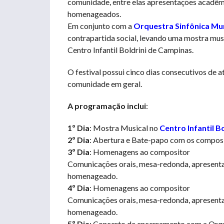
comunidade, entre elas apresentações acadêmi
homenageados.
Em conjunto com a
Orquestra Sinfônica Mu
contrapartida social, levando uma mostra mus
Centro Infantil Boldrini de Campinas.
O festival possui cinco dias consecutivos de a
comunidade em geral.
A programação inclui
:
1º Dia
: Mostra Musical no
Centro Infantil Bo
2º Dia
: Abertura e Bate-papo com os compo
3º Dia
: Homenagens ao compositor
Comunicações orais, mesa-redonda, apresentaç
homenageado.
4º Dia
: Homenagens ao compositor
Comunicações orais, mesa-redonda, apresentaç
homenageado.
5º Dia
: Concerto de encerramento com a Orqu