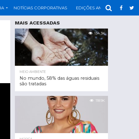
RA
NOTÍCIAS CORPORATIVAS
EDIÇÕES ANTERIORES
PAR
MAIS ACESSADAS
134.3K
MEIO AMBIENTE
No mundo, 58% das águas residuais
são tratadas
118.9K