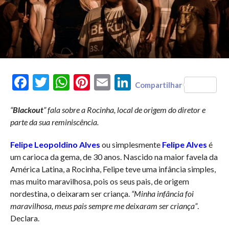
Facebook
Twitter
WhatsApp
Pinterest
Email
LinkedIn
Compartilhar
“
Blackout
” fala sobre a Rocinha, local de origem do diretor e
parte da sua reminiscência.
Felipe Leopoldino Alves
ou simplesmente
Felipe Alves
é
um carioca da gema, de 30 anos. Nascido na maior favela da
América Latina, a Rocinha, Felipe teve uma infância simples,
mas muito maravilhosa, pois os seus pais, de origem
nordestina, o deixaram ser criança.
“Minha infância foi
maravilhosa, meus pais sempre me deixaram ser criança”
.
Declara.