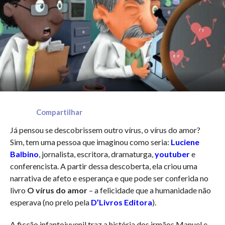
Compartilhar
Já pensou se descobrissem outro vírus, o vírus do amor?
Sim, tem uma pessoa que imaginou como seria:
Luciene
Balbino
, jornalista, escritora, dramaturga,
youtuber
e
conferencista. A partir dessa descoberta, ela criou uma
narrativa de afeto e esperança e que pode ser conferida no
livro
O vírus do amor
– a felicidade que a humanidade não
esperava (no prelo pela
D’Livros Editora
).
A ficção infantojuvenil traz a história dos irmãos Manuel e