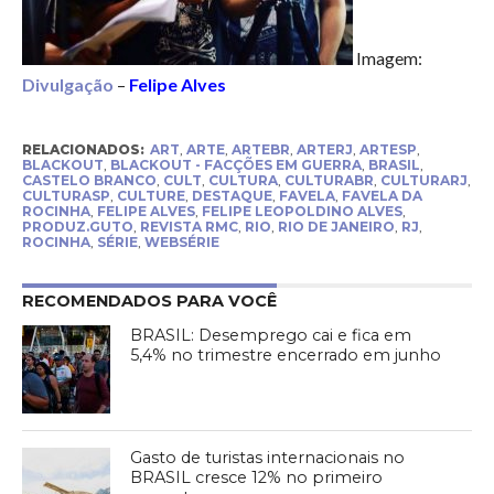
Imagem:
Divulgação
–
Felipe Alves
RELACIONADOS:
ART
,
ARTE
,
ARTEBR
,
ARTERJ
,
ARTESP
,
BLACKOUT
,
BLACKOUT - FACÇÕES EM GUERRA
,
BRASIL
,
CASTELO BRANCO
,
CULT
,
CULTURA
,
CULTURABR
,
CULTURARJ
,
CULTURASP
,
CULTURE
,
DESTAQUE
,
FAVELA
,
FAVELA DA
ROCINHA
,
FELIPE ALVES
,
FELIPE LEOPOLDINO ALVES
,
PRODUZ.GUTO
,
REVISTA RMC
,
RIO
,
RIO DE JANEIRO
,
RJ
,
ROCINHA
,
SÉRIE
,
WEBSÉRIE
RECOMENDADOS PARA VOCÊ
BRASIL: Desemprego cai e fica em
5,4% no trimestre encerrado em junho
Gasto de turistas internacionais no
BRASIL cresce 12% no primeiro