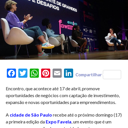
Facebook
Twitter
WhatsApp
Pinterest
Email
LinkedIn
Compartilhar
Encontro, que acontece até 17 de abril, promove
oportunidades de negócios com captação de investimento,
expansão e novas oportunidades para empreendimentos.
A
cidade de São Paulo
recebe até o próximo domingo (17)
a primeira edição da
Expo Favela
, um evento que é um