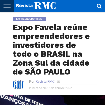
HOME
EMPREENDEDORISMO
REVISTA
PROJETO
RMC – 20
ARTE &
NOTÍCIAS
EDIÇÕES
PARCEIROS
FAÇA
FALE
RMC
CULTURAL
CIDADES
CULTURA
CORPORATIVAS
ANTERIORES
O
CONOSCO
Expo Favela reúne
SEU
SITE!
empreendedores e
investidores de
todo o BRASIL na
Zona Sul da cidade
de SÃO PAULO
Por
Revista RMC
Publicado em
15 de abril de 2022