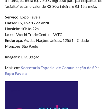
a inteira, e a meia R$ 7,50. O ingresso para participantes do
“asfalto” está no valor de R$ 30 a inteira, e R$ 15 a meia.
Serviço
: Expo Favela
Datas
: 15, 16 e 17 de abril
Horário
: 10h às 22h
Local
: World Trade Center – WTC
Endereço
: Av. das Nações Unidas, 12551 – Cidade
Monções, São Paulo
Imagens: Divulgação
Mais em:
Secretaria Especial de Comunicação de SP
e
Expo Favela