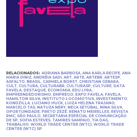
RELACIONADOS:
ADRIANA BARBOSA
,
ANA KARLA RECIFE
,
ANA
MARIA DINIZ
,
ANDRÉIA SADI
,
ART
,
ARTE
,
ARTEBR
,
ARTESP
,
ASFALTO
,
BRASIL
,
CARMELA BORST
,
CHRISTIAN GEBARA
,
CULT
,
CULTURA
,
CULTURABR
,
CULTURASP
,
CULTURE
,
DATA
FAVELA
,
DESTAQUE
,
ECONOMIA
,
EDU LYRA
,
EMPREENDEDORISMO
,
EMPREGO
,
EXPO FAVELA
,
FAVELA
,
HAMILTON SILVA
,
INSTITUTO LOCOMOTIVA
,
INVESTIMENTO
,
KONDZILLA
,
LUCIANO HUCK
,
LUIZA HELENA TRAJANO
,
MARCELO TAS
,
NATUZA NERY
,
NECA SETÚBAL
,
NINA SILVA
,
OPORTUNIDADE
,
PRETO ZEZÉ
,
RENATO MEIRELLES
,
REVISTA
RMC
,
SÃO PAULO
,
SECRETARIA ESPECIAL DE COMUNICAÇÃO
DE SP
,
SOFIA ESTEVES
,
TAMIRES SAMPAIO
,
TIA DAG
,
TRABALHO
,
WORLD TRADE CENTER (WTC)
,
WORLD TRADE
CENTER (WTC) SP