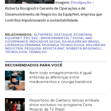
Imagem:
Divulgação
–
Roberta Bosignoli é Gerente de Operações e de
Desenvolvimento de Negócios da EquipNet, empresa que
contribui impulsionando a sustentabilidade.
RELACIONADOS:
ALFAPRESS
,
DESTAQUE
,
ECONOMIA
,
EQUIPNET
,
ESG
,
ESG - ENVIRONMENTAL / SOCIAL AND
GOVERNANCE
,
INDICADOR SOCIAL DA MULHER NO BRASIL
,
LIDERANÇA FEMININA
,
MUDANÇA TECNOLÓGICA
,
MULHER NA
INDÚSTRIA
,
PESQUISA
,
REVISTA RMC
,
ROBERTA BOSIGNOLI
,
TECNOLOGIA
,
TRABALHO
RECOMENDADOS PARA VOCÊ
Nem todo emagrecimento é igual:
entenda as diferenças entre
medicamentos e cirurgia bariátrica
Repertório de Caetano Veloso embala
show exclusivo no programa Cena
Musical, da TV Brasil