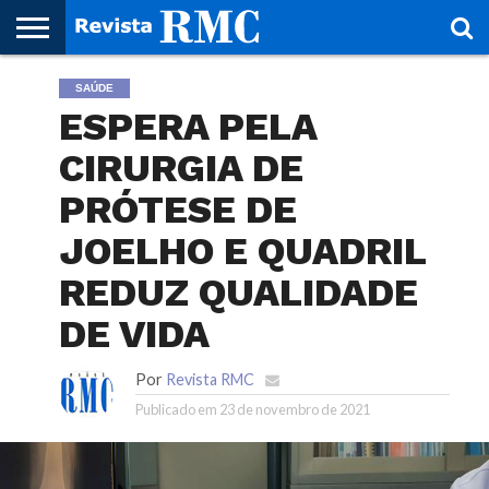
HOME
SAÚDE
REVISTA
PROJETO
RMC – 20
ARTE &
NOTÍCIAS
EDIÇÕES
PARCEIROS
FAÇA
FALE
RMC
CULTURAL
CIDADES
CULTURA
CORPORATIVAS
ANTERIORES
O
CONOSCO
ESPERA PELA
SEU
SITE!
CIRURGIA DE
PRÓTESE DE
JOELHO E QUADRIL
REDUZ QUALIDADE
DE VIDA
Por
Revista RMC
Publicado em
23 de novembro de 2021