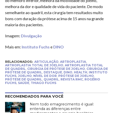
do membro inferior, melhora da mobilidade do joelho,
melhora da dor e qualidade de vida do paciente. De modo
semelhante ao quadril, esta cirurgia tem resultados muito
bons com duração da prótese acima de 15 anos na grande
maioria dos pacientes.
Imagem:
Divulgação
Mais em:
Instituto Fuchs
e
DINO
RELACIONADOS:
ARTICULAÇÃO
,
ARTROPLASTIA
,
ARTROPLASTIA TOTAL DE JOELHO
,
ARTROPLASTIA TOTAL
DE QUADRIL
,
CIRURGIA DE PRÓTESE DE JOELHO
,
CIRURGIA DE
PRÓTESE DE QUADRIL
,
DESTAQUE
,
DINO
,
HEALTH
,
INSTITUTO
FUCHS
,
JOELHO
,
NÍVEL DE DOR
,
PRÓTESE DE JOELHO
,
PRÓTESE DE QUADRIL
,
QUADRIL
,
REVISTA RMC
,
ROGÉRIO
FUCHS
,
SAÚDE
,
THIAGO FUCHS
RECOMENDADOS PARA VOCÊ
Nem todo emagrecimento é igual:
entenda as diferenças entre