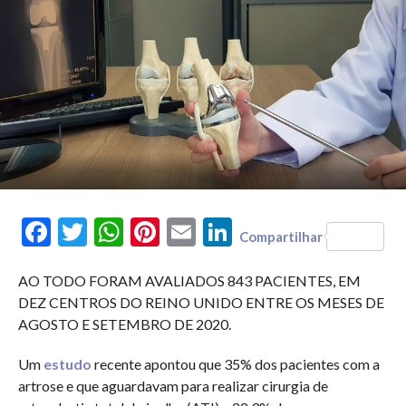
Facebook
Twitter
WhatsApp
Pinterest
Email
LinkedIn
Compartilhar
AO TODO FORAM AVALIADOS 843 PACIENTES, EM
DEZ CENTROS DO REINO UNIDO ENTRE OS MESES DE
AGOSTO E SETEMBRO DE 2020.
Um
estudo
recente apontou que 35% dos pacientes com a
artrose e que aguardavam para realizar cirurgia de