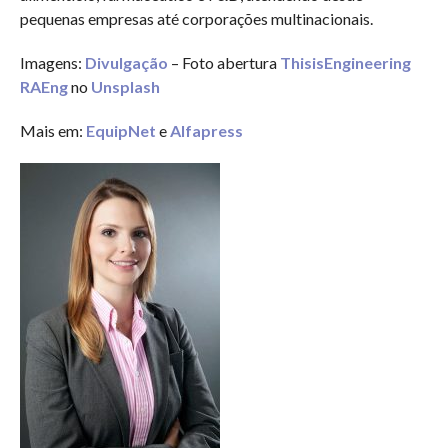
pequenas empresas até corporações multinacionais.
Imagens:
Divulgação
– Foto abertura
ThisisEngineering
RAEng
no
Unsplash
Mais em:
EquipNet
e
Alfapress