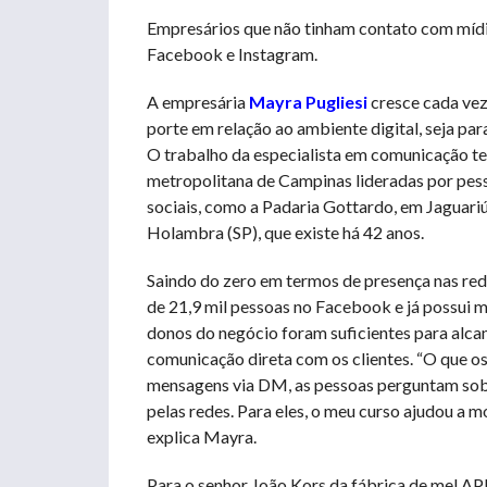
Empresários que não tinham contato com mídi
Facebook e Instagram.
A empresária
Mayra Pugliesi
cresce cada ve
porte em relação ao ambiente digital, seja pa
O trabalho da especialista em comunicação t
metropolitana de Campinas lideradas por pes
sociais, como a Padaria Gottardo, em Jaguariú
Holambra (SP), que existe há 42 anos.
Saindo do zero em termos de presença nas red
de 21,9 mil pessoas no Facebook e já possui 
donos do negócio foram suficientes para alcan
comunicação direta com os clientes. “O que 
mensagens via DM, as pessoas perguntam sob
pelas redes. Para eles, o meu curso ajudou a
explica Mayra.
Para o senhor João Kors da fábrica de mel API