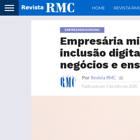
HOME
REVISTA RM
EMPREENDEDORISMO
Empresária mi
inclusão digit
negócios e ens
Por
Revista RMC
Publicado em
5 de julho de 2020