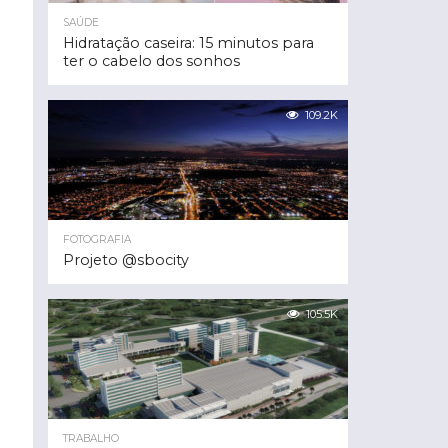
SAÚDE
Hidratação caseira: 15 minutos para
ter o cabelo dos sonhos
109.2K
FOTOGRAFIA
Projeto @sbocity
105.5K
TRABALHO