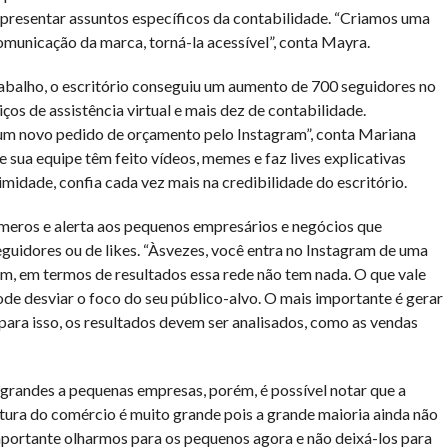
presentar assuntos específicos da contabilidade. “Criamos uma
comunicação da marca, torná-la acessível”, conta Mayra.
abalho, o escritório conseguiu um aumento de 700 seguidores no
ços de assistência virtual e mais dez de contabilidade.
 um novo pedido de orçamento pelo Instagram”, conta Mariana
e sua equipe têm feito vídeos, memes e faz lives explicativas
midade, confia cada vez mais na credibilidade do escritório.
eros e alerta aos pequenos empresários e negócios que
eguidores ou de likes. “Àsvezes, você entra no Instagram de uma
ém, em termos de resultados essa rede não tem nada. O que vale
de desviar o foco do seu público-alvo. O mais importante é gerar
para isso, os resultados devem ser analisados, como as vendas
randes a pequenas empresas, porém, é possível notar que a
ura do comércio é muito grande pois a grande maioria ainda não
ortante olharmos para os pequenos agora e não deixá-los para