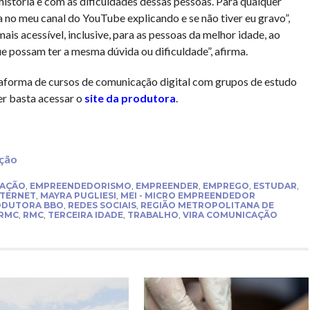
istória e com as dificuldades dessas pessoas. Para qualquer
 no meu canal do YouTube explicando e se não tiver eu gravo”,
is acessível, inclusive, para as pessoas da melhor idade, ao
 possam ter a mesma dúvida ou dificuldade”, afirma.
taforma de cursos de comunicação digital com grupos de estudo
er basta acessar o
site da produtora
.
ção
AÇÃO
,
EMPREENDEDORISMO
,
EMPREENDER
,
EMPREGO
,
ESTUDAR
,
NTERNET
,
MAYRA PUGLIESI
,
MEI - MICRO EMPREENDEDOR
ODUTORA BBO
,
REDES SOCIAIS
,
REGIÃO METROPOLITANA DE
 RMC
,
RMC
,
TERCEIRA IDADE
,
TRABALHO
,
VIRA COMUNICAÇÃO