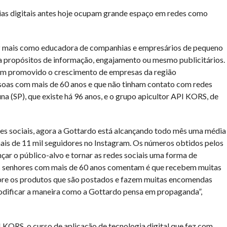
as digitais antes hoje ocupam grande espaço em redes como
z mais como educadora de companhias e empresários de pequeno
ra propósitos de informação, engajamento ou mesmo publicitários.
em promovido o crescimento de empresas da região
soas com mais de 60 anos e que não tinham contato com redes
na (SP), que existe há 96 anos, e o grupo apicultor API KORS, de
es sociais, agora a Gottardo está alcançando todo mês uma média
mais de 11 mil seguidores no Instagram. Os números obtidos pelos
çar o público-alvo e tornar as redes sociais uma forma de
os senhores com mais de 60 anos comentam é que recebem muitas
re os produtos que são postados e fazem muitas encomendas
 modificar a maneira como a Gottardo pensa em propaganda”,
 KORS, o curso de aplicação de tecnologia digital que fez com