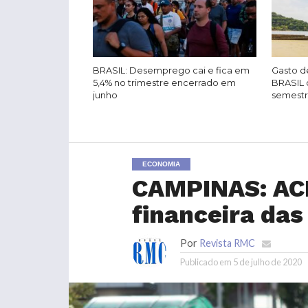
BRASIL: Desemprego cai e fica em
Gasto de
5,4% no trimestre encerrado em
BRASIL 
junho
semest
ECONOMIA
CAMPINAS: ACI
financeira da
Por
Revista RMC
Publicado em
5 de julho de 2020