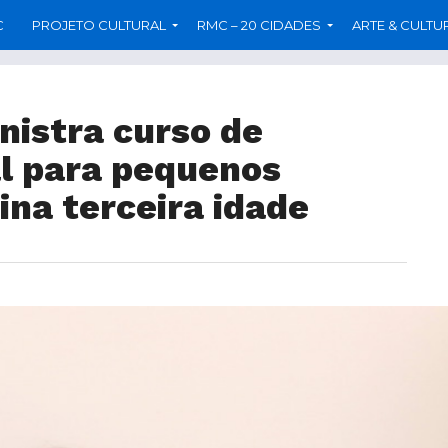
C
PROJETO CULTURAL
RMC – 20 CIDADES
ARTE & CULTU
nistra curso de
al para pequenos
ina terceira idade