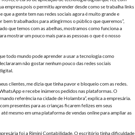
a empresa pois o permitiu aprender desde como se trabalha links
ce que a gente tem nas redes sociais agora é muito grande e
r bem trabalhados para atingirmos o público que queremos”,
dado que temos com as abelhas, mostramos como funciona a
 para mostrar um pouco mais para as pessoas o que é o nosso
 que todo mundo pode aprender a usar a tecnologia como
eclararam não gostar nenhum pouco das redes sociais
igital.
 meus clientes, me dizia que tinha pavor e bloqueio com as redes.
lo WhatsApp e recebe inúmeros pedidos nas plataformas. O
rnando referência na cidade de Holambra”, explica a empresária.
com presentes para as crianças ficarem felizes em seus
indo até mesmo em uma plataforma de vendas online para ampliar as
presária foi a Rimini Contabilidade. O escritório tinha dificuldade