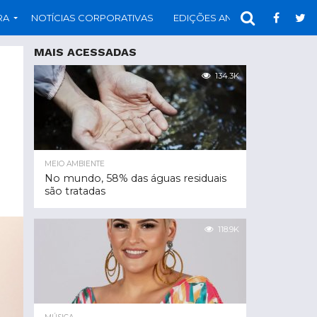
RA
NOTÍCIAS CORPORATIVAS
EDIÇÕES ANTERIORES
PAR
MAIS ACESSADAS
134.3K
MEIO AMBIENTE
No mundo, 58% das águas residuais
são tratadas
118.9K