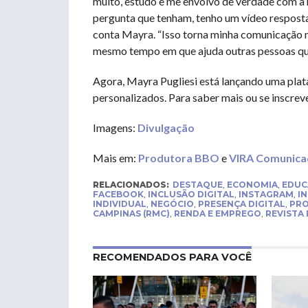
muito, estudo e me envolvo de verdade com a h
pergunta que tenham, tenho um vídeo resposta
conta Mayra. “Isso torna minha comunicação ma
mesmo tempo em que ajuda outras pessoas que
Agora, Mayra Pugliesi está lançando uma pla
personalizados. Para saber mais ou se inscrev
Imagens:
Divulgação
Mais em:
Produtora BBO
e
VIRA Comunica
RELACIONADOS:
DESTAQUE
,
ECONOMIA
,
EDUC
FACEBOOK
,
INCLUSÃO DIGITAL
,
INSTAGRAM
,
I
INDIVIDUAL
,
NEGÓCIO
,
PRESENÇA DIGITAL
,
PR
CAMPINAS (RMC)
,
RENDA E EMPREGO
,
REVISTA
RECOMENDADOS PARA VOCÊ