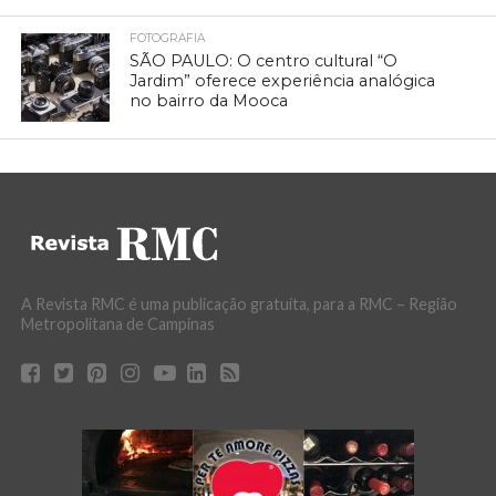
FOTOGRAFIA
SÃO PAULO: O centro cultural “O
Jardim” oferece experiência analógica
no bairro da Mooca
A Revista RMC é uma publicação gratuita, para a RMC – Região
Metropolitana de Campinas