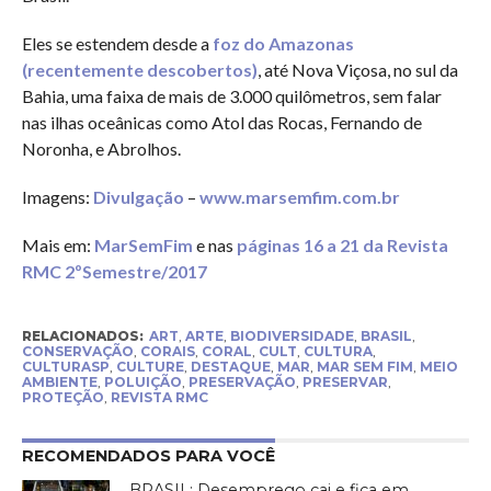
Eles se estendem desde a
foz do Amazonas
(recentemente descobertos)
, até Nova Viçosa, no sul da
Bahia, uma faixa de mais de 3.000 quilômetros, sem falar
nas ilhas oceânicas como Atol das Rocas, Fernando de
Noronha, e Abrolhos.
Imagens:
Divulgação
–
www.marsemfim.com.br
Mais em:
MarSemFim
e nas
páginas 16 a 21 da Revista
RMC 2ºSemestre/2017
RELACIONADOS:
ART
,
ARTE
,
BIODIVERSIDADE
,
BRASIL
,
CONSERVAÇÃO
,
CORAIS
,
CORAL
,
CULT
,
CULTURA
,
CULTURASP
,
CULTURE
,
DESTAQUE
,
MAR
,
MAR SEM FIM
,
MEIO
AMBIENTE
,
POLUIÇÃO
,
PRESERVAÇÃO
,
PRESERVAR
,
PROTEÇÃO
,
REVISTA RMC
RECOMENDADOS PARA VOCÊ
BRASIL: Desemprego cai e fica em