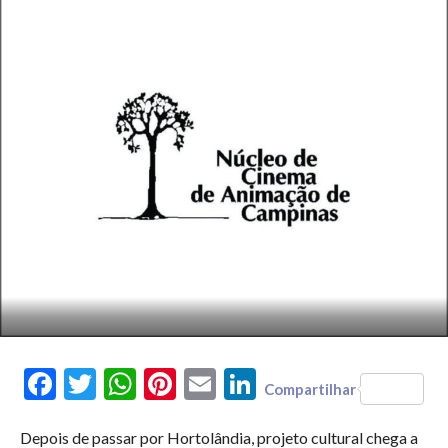
Facebook
Twitter
WhatsApp
Pinterest
Email
LinkedIn
Compartilhar
Depois de passar por Hortolândia, projeto cultural chega a