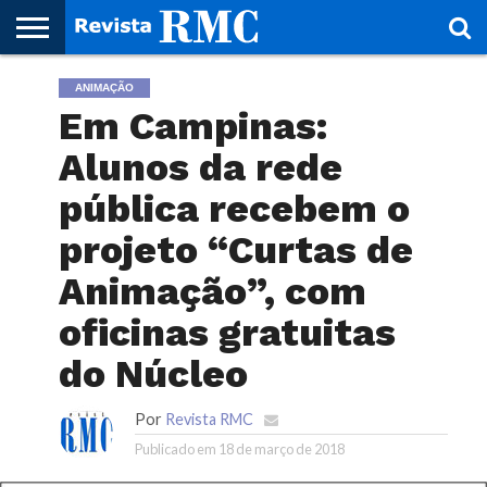
HOME
ANIMAÇÃO
REVISTA
PROJETO
RMC – 20
ARTE &
NOTÍCIAS
EDIÇÕES
PARCEIROS
FAÇA
FALE
RMC
CULTURAL
CIDADES
CULTURA
CORPORATIVAS
ANTERIORES
O
CONOSCO
Em Campinas:
SEU
SITE!
Alunos da rede
pública recebem o
projeto “Curtas de
Animação”, com
oficinas gratuitas
do Núcleo
Por
Revista RMC
Publicado em
18 de março de 2018