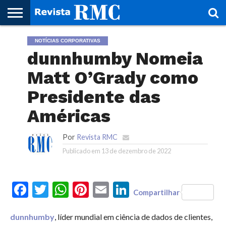
HOME
NOTÍCIAS CORPORATIVAS
REVISTA
PROJETO
RMC – 20
ARTE &
NOTÍCIAS
EDIÇÕES
PARCEIROS
FAÇA
FALE
RMC
CULTURAL
CIDADES
CULTURA
CORPORATIVAS
ANTERIORES
O
CONOSCO
dunnhumby Nomeia
SEU
SITE!
Matt O’Grady como
Presidente das
Américas
Por
Revista RMC
Publicado em
13 de dezembro de 2022
Facebook
Twitter
WhatsApp
Pinterest
Email
LinkedIn
Compartilhar
dunnhumby
, líder mundial em ciência de dados de clientes,