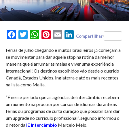
Facebook
Twitter
WhatsApp
Pinterest
Email
LinkedIn
Compartilhar
Férias de julho chegando e muitos brasileiros já começam a
se movimentar para dar aquele stop na rotina da melhor
maneira que é arrumar as malas e viver uma experiência
internacional! Os destinos escolhidos vão desde o querido
Canadá, Estados Unidos, Inglaterra e até os mais recentes
na lista como Malta.
“É nesse período que as agências de intercâmbio recebem
um aumento na procura por cursos de idiomas durante as
férias ou programas de curta duração que possibilitam dar
um upgrade no currículo profissional”, segundo informou o
diretor da
IE Intercâmbio
Marcelo Melo.