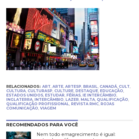
RELACIONADOS:
ART
,
ARTE
,
ARTESP
,
BRASIL
,
CANADÁ
,
CULT
,
CULTURA
,
CULTURASP
,
CULTURE
,
DESTAQUE
,
EDUCAÇÃO
,
ESTADOS UNIDOS
,
ESTUDAR
,
FÉRIAS
,
IE INTERCÂMBIO
,
INGLATERRA
,
INTERCÂMBIO
,
LAZER
,
MALTA
,
QUALIFICAÇÃO
,
QUALIFICAÇÃO PROFISSIONAL
,
REVISTA RMC
,
ROJAS
COMUNICAÇÃO
,
VIAGEM
RECOMENDADOS PARA VOCÊ
Nem todo emagrecimento é igual: