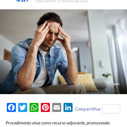
Publicado em
15 de maio de 2026
Facebook
Twitter
WhatsApp
Pinterest
Email
LinkedIn
Compartilhar
Procedimento atua como recurso adjuvante, promovendo