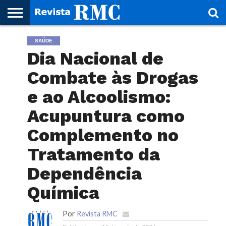
HOME
SAÚDE
REVISTA
PROJETO
RMC – 20
ARTE &
NOTÍCIAS
EDIÇÕES
PARCEIROS
FAÇA
FALE
RMC
CULTURAL
CIDADES
CULTURA
CORPORATIVAS
ANTERIORES
O
CONOSCO
Dia Nacional de
SEU
SITE!
Combate às Drogas
e ao Alcoolismo:
Acupuntura como
Complemento no
Tratamento da
Dependência
Química
Por
Revista RMC