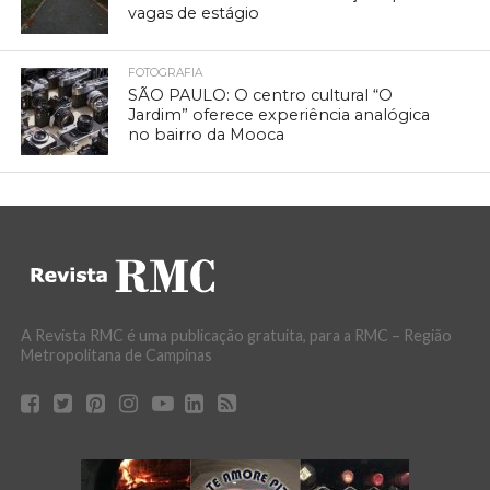
vagas de estágio
FOTOGRAFIA
SÃO PAULO: O centro cultural “O
Jardim” oferece experiência analógica
no bairro da Mooca
A Revista RMC é uma publicação gratuita, para a RMC – Região
Metropolitana de Campinas