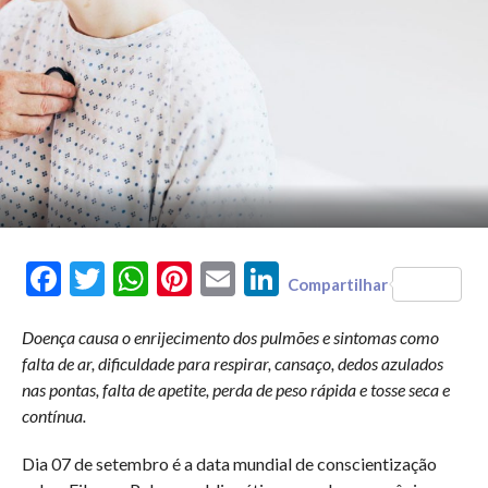
Facebook
Twitter
WhatsApp
Pinterest
Email
LinkedIn
Compartilhar
Doença causa o enrijecimento dos pulmões e sintomas como
falta de ar, dificuldade para respirar, cansaço, dedos azulados
nas pontas, falta de apetite, perda de peso rápida e tosse seca e
contínua.
Dia 07 de setembro é a data mundial de conscientização