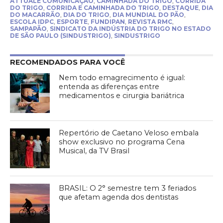
ATTUALE COMUNICAÇÃO
,
CAMINHADA DO TRIGO
,
CORRIDA
DO TRIGO
,
CORRIDA E CAMINHADA DO TRIGO
,
DESTAQUE
,
DIA
DO MACARRÃO
,
DIA DO TRIGO
,
DIA MUNDIAL DO PÃO
,
ESCOLA IDPC
,
ESPORTE
,
FUNDIPAN
,
REVISTA RMC
,
SAMPAPÃO
,
SINDICATO DA INDÚSTRIA DO TRIGO NO ESTADO
DE SÃO PAULO (SINDUSTRIGO)
,
SINDUSTRIGO
RECOMENDADOS PARA VOCÊ
Nem todo emagrecimento é igual:
entenda as diferenças entre
medicamentos e cirurgia bariátrica
Repertório de Caetano Veloso embala
show exclusivo no programa Cena
Musical, da TV Brasil
BRASIL: O 2° semestre tem 3 feriados
que afetam agenda dos dentistas