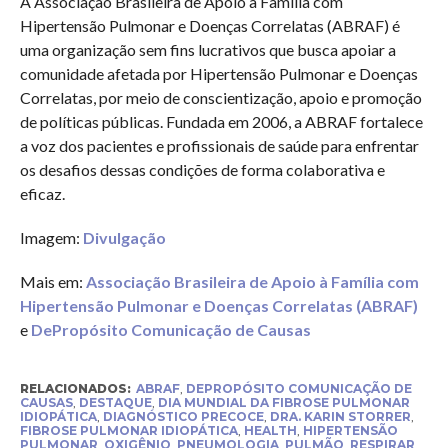
A Associação Brasileira de Apoio à Família com
Hipertensão Pulmonar e Doenças Correlatas (ABRAF) é
uma organização sem fins lucrativos que busca apoiar a
comunidade afetada por Hipertensão Pulmonar e Doenças
Correlatas, por meio de conscientização, apoio e promoção
de políticas públicas. Fundada em 2006, a ABRAF fortalece
a voz dos pacientes e profissionais de saúde para enfrentar
os desafios dessas condições de forma colaborativa e
eficaz.
Imagem:
Divulgação
Mais em:
Associação Brasileira de Apoio à Família com
Hipertensão Pulmonar e Doenças Correlatas (ABRAF)
e
DePropósito Comunicação de Causas
RELACIONADOS:
ABRAF
,
DEPROPÓSITO COMUNICAÇÃO DE
CAUSAS
,
DESTAQUE
,
DIA MUNDIAL DA FIBROSE PULMONAR
IDIOPÁTICA
,
DIAGNÓSTICO PRECOCE
,
DRA. KARIN STORRER
,
FIBROSE PULMONAR IDIOPÁTICA
,
HEALTH
,
HIPERTENSÃO
PULMONAR
,
OXIGÊNIO
,
PNEUMOLOGIA
,
PULMÃO
,
RESPIRAR
,