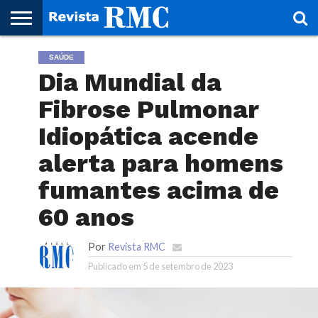
HOME
SAÚDE
REVISTA
PROJETO
RMC – 20
ARTE &
NOTÍCIAS
EDIÇÕES
PARCEIROS
FAÇA
FALE
RMC
CULTURAL
CIDADES
CULTURA
CORPORATIVAS
ANTERIORES
O
CONOSCO
Dia Mundial da
SEU
SITE!
Fibrose Pulmonar
Idiopática acende
alerta para homens
fumantes acima de
60 anos
Por
Revista RMC
Publicado em
5 de setembro de 2023