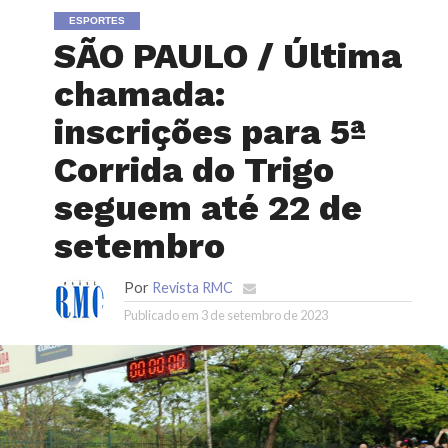
ESPORTES
SÃO PAULO / Última
chamada:
inscrições para 5ª
Corrida do Trigo
seguem até 22 de
setembro
Por
Revista RMC
Publicado em
3 de setembro de 2023