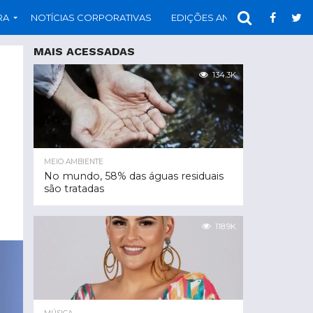
RA
NOTÍCIAS CORPORATIVAS
EDIÇÕES ANTERIORES
PAR
MAIS ACESSADAS
134.3K
MEIO AMBIENTE
No mundo, 58% das águas residuais
são tratadas
118.9K