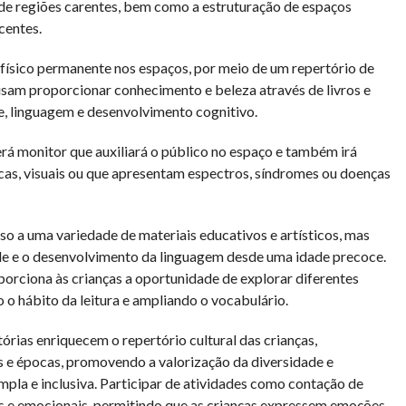
o de regiões carentes, bem como a estruturação de espaços
centes.
 físico permanente nos espaços, por meio de um repertório de
visam proporcionar conhecimento e beleza através de livros e
de, linguagem e desenvolvimento cognitivo.
erá monitor que auxiliará o público no espaço e também irá
sicas, visuais ou que apresentam espectros, síndromes ou doenças
o a uma variedade de materiais educativos e artísticos, mas
de e o desenvolvimento da linguagem desde uma idade precoce.
oporciona às crianças a oportunidade de explorar diferentes
o o hábito da leitura e ampliando o vocabulário.
órias enriquecem o repertório cultural das crianças,
s e épocas, promovendo a valorização da diversidade e
pla e inclusiva. Participar de atividades como contação de
is e emocionais, permitindo que as crianças expressem emoções,