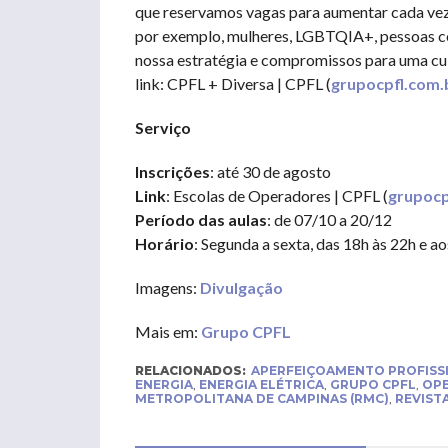
que reservamos vagas para aumentar cada vez
por exemplo, mulheres, LGBTQIA+, pessoas co
nossa estratégia e compromissos para uma cu
link: CPFL + Diversa | CPFL (
grupocpfl.com.
Serviço
Inscrições
: até 30 de agosto
Link
: Escolas de Operadores | CPFL (
grupocp
Período das aulas
: de 07/10 a 20/12
Horário
: Segunda a sexta, das 18h às 22h e a
Imagens:
Divulgação
Mais em:
Grupo CPFL
RELACIONADOS:
APERFEIÇOAMENTO PROFISS
ENERGIA
,
ENERGIA ELÉTRICA
,
GRUPO CPFL
,
OPE
METROPOLITANA DE CAMPINAS (RMC)
,
REVIST