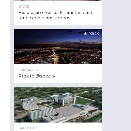
SAÚDE
Hidratação caseira: 15 minutos para
ter o cabelo dos sonhos
109.2K
FOTOGRAFIA
Projeto @sbocity
105.5K
TRABALHO