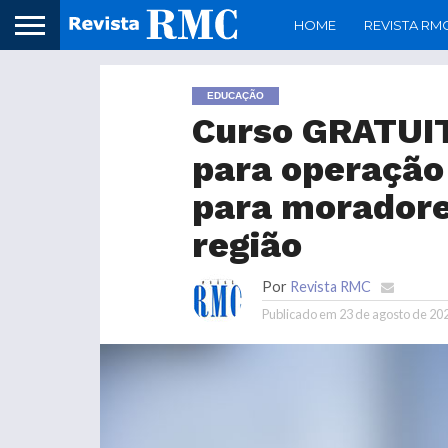
HOME
REVISTA RM
EDUCAÇÃO
Curso GRATUI
para operação 
para morador
região
Por
Revista RMC
Publicado em
23 de agosto de 20