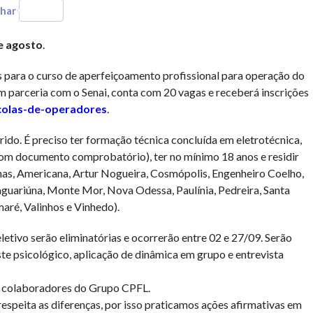
har
e agosto
.
s para o curso de aperfeiçoamento profissional para operação do
em parceria com o Senai, conta com 20 vagas e receberá inscrições
colas-de-operadores
.
rido. É preciso ter formação técnica concluída em eletrotécnica,
(com documento comprobatório), ter no mínimo 18 anos e residir
as, Americana, Artur Nogueira, Cosmópolis, Engenheiro Coelho,
aguariúna, Monte Mor, Nova Odessa, Paulínia, Pedreira, Santa
aré, Valinhos e Vinhedo).
letivo serão eliminatórias e ocorrerão entre 02 e 27/09. Serão
ste psicológico, aplicação de dinâmica em grupo e entrevista
e colaboradores do Grupo CPFL.
respeita as diferenças, por isso praticamos ações afirmativas em