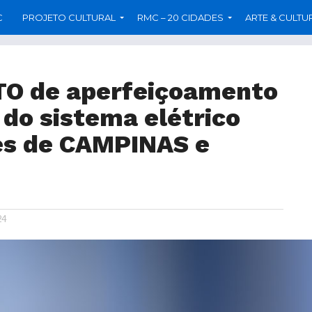
C
PROJETO CULTURAL
RMC – 20 CIDADES
ARTE & CULTU
TO de aperfeiçoamento
do sistema elétrico
es de CAMPINAS e
24