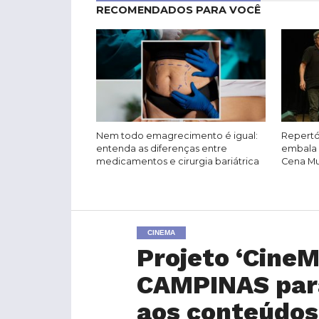
RECOMENDADOS PARA VOCÊ
Nem todo emagrecimento é igual:
Repertó
entenda as diferenças entre
embala 
medicamentos e cirurgia bariátrica
Cena Mus
CINEMA
Projeto ‘CineM
CAMPINAS par
aos conteúdos 