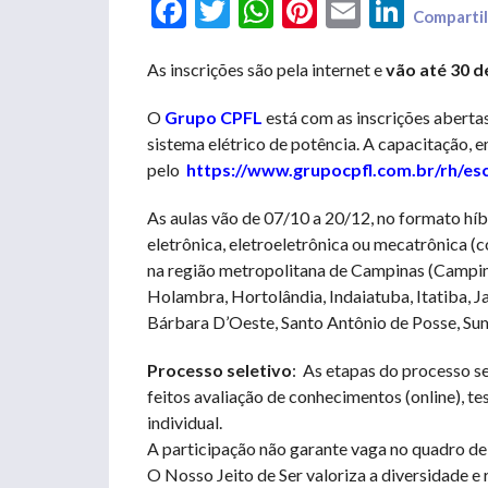
Facebook
Twitter
WhatsApp
Pinterest
Email
LinkedIn
Compartil
As inscrições são pela internet e
vão até 30 d
O
Grupo CPFL
está com as inscrições aberta
sistema elétrico de potência. A capacitação, 
pelo
https://www.grupocpfl.com.br/rh/es
As aulas vão de 07/10 a 20/12, no formato híb
eletrônica, eletroeletrônica ou mecatrônica 
na região metropolitana de Campinas (Campin
Holambra, Hortolândia, Indaiatuba, Itatiba, J
Bárbara D’Oeste, Santo Antônio de Posse, Sum
Processo seletivo
: As etapas do processo se
feitos avaliação de conhecimentos (online), te
individual.
A participação não garante vaga no quadro d
O Nosso Jeito de Ser valoriza a diversidade e 