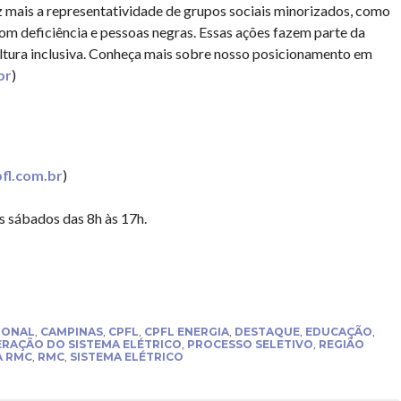
 mais a representatividade de grupos sociais minorizados, como
m deficiência e pessoas negras. Essas ações fazem parte da
ltura inclusiva. Conheça mais sobre nosso posicionamento em
br
)
fl.com.br
)
os sábados das 8h às 17h.
IONAL
,
CAMPINAS
,
CPFL
,
CPFL ENERGIA
,
DESTAQUE
,
EDUCAÇÃO
,
RAÇÃO DO SISTEMA ELÉTRICO
,
PROCESSO SELETIVO
,
REGIÃO
A RMC
,
RMC
,
SISTEMA ELÉTRICO