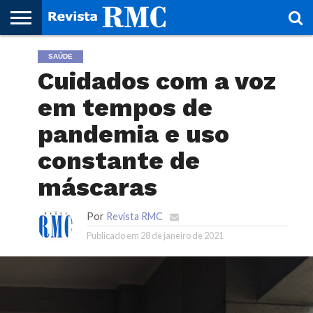
HOME
SAÚDE
REVISTA
PROJETO
RMC – 20
ARTE &
NOTÍCIAS
EDIÇÕES
PARCEIROS
FAÇA
FALE
RMC
CULTURAL
CIDADES
CULTURA
CORPORATIVAS
ANTERIORES
O
CONOSCO
Cuidados com a voz
SEU
SITE!
em tempos de
pandemia e uso
constante de
máscaras
Por
Revista RMC
Publicado em
28 de janeiro de 2021