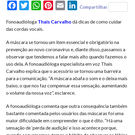
Facebook
Twitter
WhatsApp
Pinterest
Email
LinkedIn
Compartilhar
Fonoaudióloga
Thais Carvalho
dá dicas de como cuidar
das cordas vocais.
A máscara se tornou um item essencial e obrigatório na
prevenção ao novo coronavírus e, diante disso, passamos a
observar que tendemos a falar mais alto quando fazemos o
uso dela. A fonoaudióloga especialista em voz Thais
Carvalho explica que o acessório se tornou uma barreira
para a comunicação. “A máscara abafa o som e o deixa mais
baixo, o que nos faz compensar essa sensação, aumentando
o volume da nossa voz”, esclarece.
A fonoaudióloga comenta que outra consequência também
bastante comentada pelos usuários das máscaras foi uma
maior dificuldade em compreender o que é dito. “Há uma
sensação de ‘perda de audição’ e isso acontece porque,
quando conversamos, temos o hábito de observar os lábios