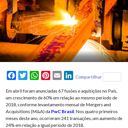
Facebook
Twitter
WhatsApp
Pinterest
Email
LinkedIn
Compartilhar
Em abril foram anunciadas 67 fusões e aquisições no País,
um crescimento de 60% em relação ao mesmo período de
2018, conforme levantamento mensal de Mergers and
Acquisitions (M&A) da
PwC Brasil
. Nos quatro primeiros
meses deste ano, ocorreram 241 transações, um aumento de
24% em relação a igual período de 2018.