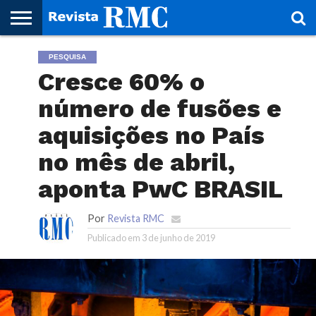
HOME
PESQUISA
REVISTA
PROJETO
RMC – 20
ARTE &
NOTÍCIAS
EDIÇÕES
PARCEIROS
FAÇA
FALE
RMC
CULTURAL
CIDADES
CULTURA
CORPORATIVAS
ANTERIORES
O
CONOSCO
Cresce 60% o
SEU
SITE!
número de fusões e
aquisições no País
no mês de abril,
aponta PwC BRASIL
Por
Revista RMC
Publicado em
3 de junho de 2019