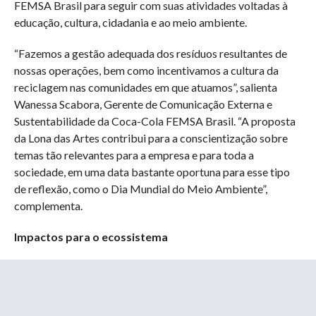
FEMSA Brasil para seguir com suas atividades voltadas à
educação, cultura, cidadania e ao meio ambiente.
“Fazemos a gestão adequada dos resíduos resultantes de
nossas operações, bem como incentivamos a cultura da
reciclagem nas comunidades em que atuamos”, salienta
Wanessa Scabora, Gerente de Comunicação Externa e
Sustentabilidade da Coca-Cola FEMSA Brasil. “A proposta
da Lona das Artes contribui para a conscientização sobre
temas tão relevantes para a empresa e para toda a
sociedade, em uma data bastante oportuna para esse tipo
de reflexão, como o Dia Mundial do Meio Ambiente”,
complementa.
Impactos para o ecossistema
O enredo do espetáculo Aqua Circus que será encenado nas
escolas aborda os malefícios do descarte incorreto de
resíduos para o ecossistema, como a poluição da água de