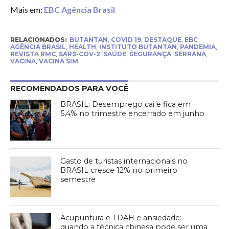
Mais em:
EBC Agência Brasil
RELACIONADOS:
BUTANTAN
,
COVID 19
,
DESTAQUE
,
EBC
AGÊNCIA BRASIL
,
HEALTH
,
INSTITUTO BUTANTAN
,
PANDEMIA
,
REVISTA RMC
,
SARS-COV-2
,
SAÚDE
,
SEGURANÇA
,
SERRANA
,
VACINA
,
VACINA SIM
RECOMENDADOS PARA VOCÊ
BRASIL: Desemprego cai e fica em
5,4% no trimestre encerrado em junho
Gasto de turistas internacionais no
BRASIL cresce 12% no primeiro
semestre
Acupuntura e TDAH e ansiedade:
quando a técnica chinesa pode ser uma