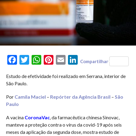
Facebook
Twitter
WhatsApp
Pinterest
Email
LinkedIn
Compartilhar
Estudo de efetividade foi realizado em Serrana, interior de
São Paulo.
Por
Camila Maciel
–
Repórter da Agência Brasil
–
São
Paulo
A vacina
CoronaVac
, da farmacêutica chinesa Sinovac,
manteve a proteção contra o vírus da covid-19 após seis
meses da aplicação da segunda dose, mostra estudo de