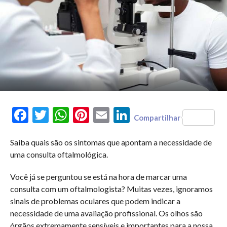
Facebook
Twitter
WhatsApp
Pinterest
Email
LinkedIn
Compartilhar
Saiba quais são os sintomas que apontam a necessidade de
uma consulta oftalmológica.
Você já se perguntou se está na hora de marcar uma
consulta com um oftalmologista? Muitas vezes, ignoramos
sinais de problemas oculares que podem indicar a
necessidade de uma avaliação profissional. Os olhos são
órgãos extremamente sensíveis e importantes para a nossa