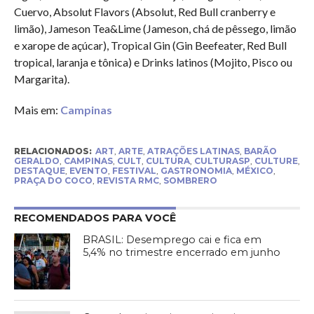
Cuervo, Absolut Flavors (Absolut, Red Bull cranberry e
limão), Jameson Tea&Lime (Jameson, chá de pêssego, limão
e xarope de açúcar), Tropical Gin (Gin Beefeater, Red Bull
tropical, laranja e tônica) e Drinks latinos (Mojito, Pisco ou
Margarita).
Mais em:
Campinas
RELACIONADOS:
ART
,
ARTE
,
ATRAÇÕES LATINAS
,
BARÃO
GERALDO
,
CAMPINAS
,
CULT
,
CULTURA
,
CULTURASP
,
CULTURE
,
DESTAQUE
,
EVENTO
,
FESTIVAL
,
GASTRONOMIA
,
MÉXICO
,
PRAÇA DO COCO
,
REVISTA RMC
,
SOMBRERO
RECOMENDADOS PARA VOCÊ
BRASIL: Desemprego cai e fica em
5,4% no trimestre encerrado em junho