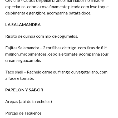
Ceviche – Cubos de peixe branco marinados no limão e
especiarias, cebola roxa finamente picada com leve toque
de pimenta e gengibre, acompanha batata doce.
LA SALAMANDRA
Risoto de quinoa com mix de cogumelos.
Fajitas Salamandra – 2 tortilhas de trigo, com tiras de filé
mignon, mix pimentões, cebola e tomate, acompanha sour
cream e guacamole.
Taco shell – Recheio carne ou frango ou vegetariano, com
alface e tomate.
PAPELÓN Y SABOR
Arepas (até dois recheios)
Porção de Tequeños