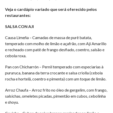
Veja o cardápio variado que será oferecido pelos
restaurantes:
SALSA CON AJI
Causa Limeña – Camadas de massa de purê batata,
temperado com molho de limão e açafrão, com Ají Amarillo
e recheado com patê de frango desfiado, coentro, salsão e
cebola roxa.
Pan con Chicharrón – Pernil temperado com especiarias à
pururuca, banana da terra crocante e salsa criolla (cebola
rocha e hortelã, coentro e pimenta) com um toque de limão.
Arroz Chaufa – Arroz frito no óleo de gergelim, com frango,
salsichas, omeletes picadas, pimentão em cubos, cebolinha
e shoyu.