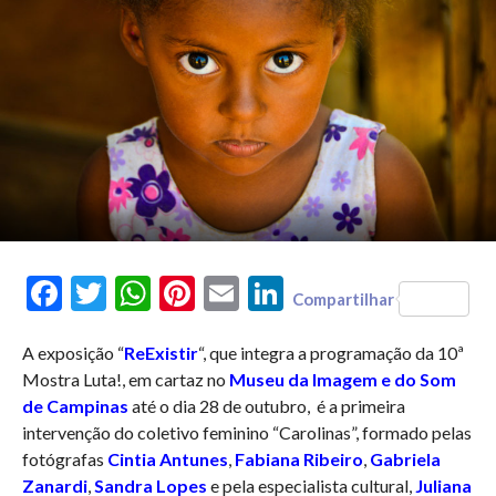
Facebook
Twitter
WhatsApp
Pinterest
Email
LinkedIn
Compartilhar
A exposição “
ReExistir
“, que integra a programação da 10ª
Mostra Luta!, em cartaz no
Museu da Imagem e do Som
de Campinas
até o dia 28 de outubro, é a primeira
intervenção do coletivo feminino “Carolinas”, formado pelas
fotógrafas
Cintia Antunes
,
Fabiana Ribeiro
,
Gabriela
Zanardi
,
Sandra Lopes
e pela especialista cultural,
Juliana