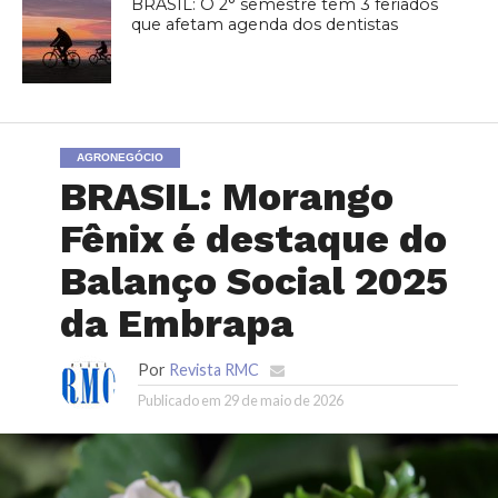
BRASIL: O 2° semestre tem 3 feriados
que afetam agenda dos dentistas
AGRONEGÓCIO
BRASIL: Morango
Fênix é destaque do
Balanço Social 2025
da Embrapa
Por
Revista RMC
Publicado em
29 de maio de 2026