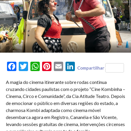
Facebook
Twitter
WhatsApp
Pinterest
Email
LinkedIn
Compartilhar
A magia do cinema itinerante sobre rodas continua
cruzando cidades paulistas com o projeto “Cine Kombinha –
Cinema, Circo e Comunidade”, da Cia Atitude Teatro. Depois
de emocionar o público em diversas regiões do estado, a
charmosa Kombi adaptada como cinema móvel
desembarca agora em Registro, Cananéia e São Vicente,
levando sessões gratuitas de cinema, intervenções circenses