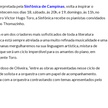
erpretada pela
Sinfônica de Campinas
, volta a inspirar o
tecem nos dias 18, sábado, às 20h, e 19, domingo, às 11h, no
o Victor Hugo Toro, a Sinfônica recebe os pianistas convidados
as Thomazinho.
 e um dos criadores mais sofisticados de toda a literatura
stica está sempre atrelada a uma muito refinada musicalidade e uma
manas mergulharemos na sua linguagem artística, mistura de
que será um ciclo imperdível para os amantes do piano, em
gente Toro.
so de Oliveira, “entre as obras apresentadas nesse ciclo de
e solista e a orquestra com um papel de acompanhamento.
a com a orquestra contrastando com temas apresentados pelo