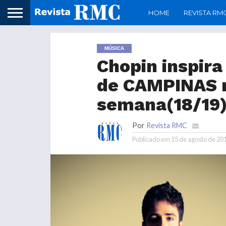
HOME
REVISTA RM
MÚSICA
Chopin inspira
de CAMPINAS n
semana(18/19
Por
Revista RMC
Publicado em
15 de agosto de 20