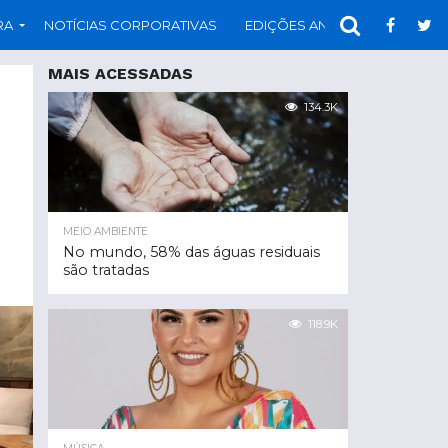
RA
NOTÍCIAS CORPORATIVAS
EDIÇÕES ANTERIORES
PAR
MAIS ACESSADAS
134.3K
MEIO AMBIENTE
No mundo, 58% das águas residuais
são tratadas
118.9K