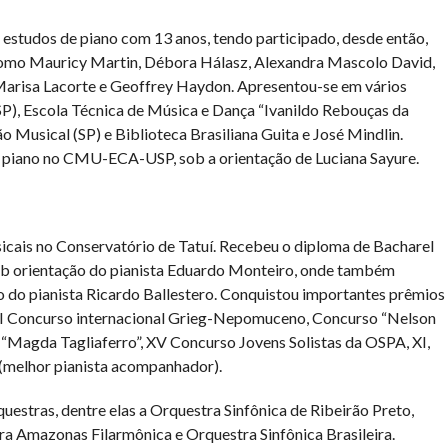
 estudos de piano com 13 anos, tendo participado, desde então,
como Mauricy Martin, Débora Hálasz, Alexandra Mascolo David,
 Marisa Lacorte e Geoffrey Haydon. Apresentou-se em vários
P), Escola Técnica de Música e Dança “Ivanildo Rebouças da
o Musical (SP) e Biblioteca Brasiliana Guita e José Mindlin.
 piano no CMU-ECA-USP, sob a orientação de Luciana Sayure.
sicais no Conservatório de Tatuí. Recebeu o diploma de Bacharel
ob orientação do pianista Eduardo Monteiro, onde também
o do pianista Ricardo Ballestero. Conquistou importantes prêmios
 III Concurso internacional Grieg-Nepomuceno, Concurso “Nelson
 “Magda Tagliaferro”, XV Concurso Jovens Solistas da OSPA, XI,
 (melhor pianista acompanhador).
uestras, dentre elas a Orquestra Sinfônica de Ribeirão Preto,
ra Amazonas Filarmônica e Orquestra Sinfônica Brasileira.