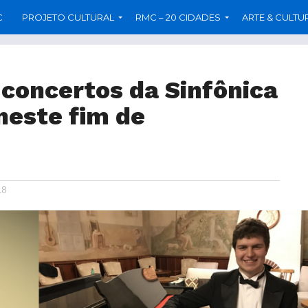
C
PROJETO CULTURAL
RMC – 20 CIDADES
ARTE & CULTU
 concertos da Sinfônica
este fim de
)
18