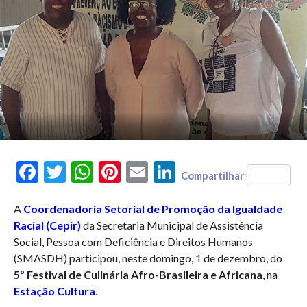
Facebook
Twitter
WhatsApp
Pinterest
Email
LinkedIn
Compartilhar
A
Coordenadoria Setorial de Promoção da Igualdade
Racial (Cepir)
da Secretaria Municipal de Assistência
Social, Pessoa com Deficiência e Direitos Humanos
(SMASDH) participou, neste domingo, 1 de dezembro, do
5º Festival de Culinária Afro-Brasileira e Africana
, na
Estação Cultura
.