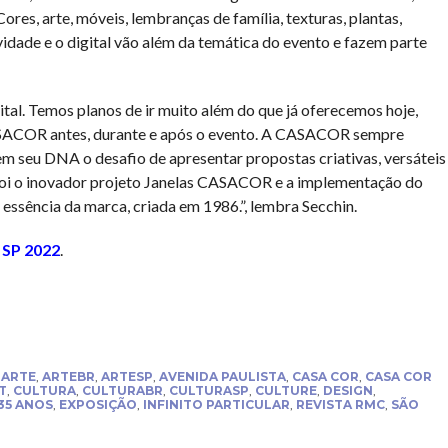
ores, arte, móveis, lembranças de família, texturas, plantas,
vidade e o digital vão além da temática do evento e fazem parte
tal. Temos planos de ir muito além do que já oferecemos hoje,
SACOR antes, durante e após o evento. A CASACOR sempre
m seu DNA o desafio de apresentar propostas criativas, versáteis
i o inovador projeto Janelas CASACOR e a implementação do
essência da marca, criada em 1986.”, lembra Secchin.
 SP 2022
.
,
ARTE
,
ARTEBR
,
ARTESP
,
AVENIDA PAULISTA
,
CASA COR
,
CASA COR
T
,
CULTURA
,
CULTURABR
,
CULTURASP
,
CULTURE
,
DESIGN
,
35 ANOS
,
EXPOSIÇÃO
,
INFINITO PARTICULAR
,
REVISTA RMC
,
SÃO