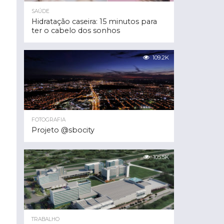
SAÚDE
Hidratação caseira: 15 minutos para
ter o cabelo dos sonhos
109.2K
FOTOGRAFIA
Projeto @sbocity
105.5K
TRABALHO