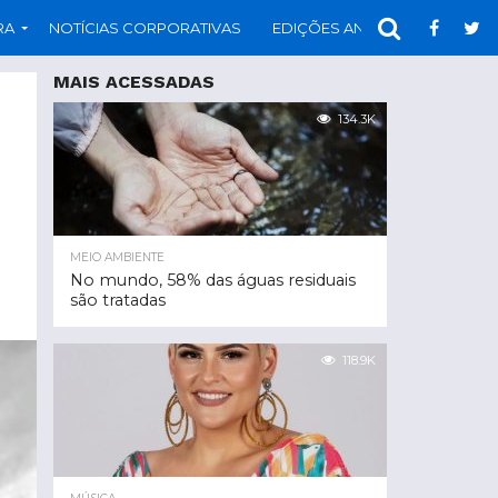
RA
NOTÍCIAS CORPORATIVAS
EDIÇÕES ANTERIORES
PAR
MAIS ACESSADAS
134.3K
MEIO AMBIENTE
No mundo, 58% das águas residuais
são tratadas
118.9K