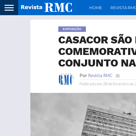
HOME
REVISTA RM
EXPOSIÇÃO
CASACOR SÃO 
COMEMORATIVA
CONJUNTO NA
Por
Revista RMC
Publicado em
28 de fevereiro de