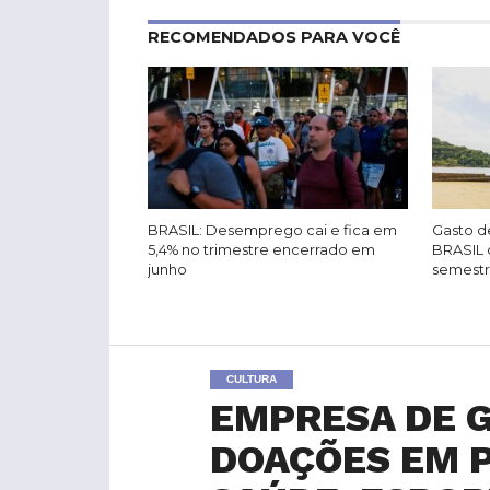
RECOMENDADOS PARA VOCÊ
BRASIL: Desemprego cai e fica em
Gasto de
5,4% no trimestre encerrado em
BRASIL 
junho
semest
CULTURA
EMPRESA DE G
DOAÇÕES EM P