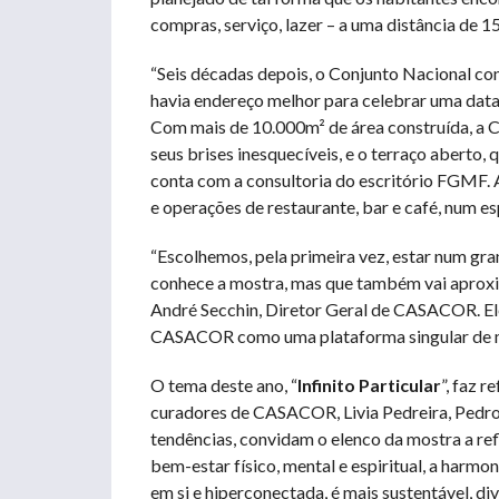
compras, serviço, lazer – a uma distância de 15
“Seis décadas depois, o Conjunto Nacional co
havia endereço melhor para celebrar uma data
Com mais de 10.000m² de área construída, a
seus brises inesquecíveis, e o terraço aberto,
conta com a consultoria do escritório FGMF. 
e operações de restaurante, bar e café, num 
“Escolhemos, pela primeira vez, estar num gra
conhece a mostra, mas que também vai aprox
André Secchin, Diretor Geral de CASACOR. Ele
CASACOR como uma plataforma singular de mai
O tema deste ano, “
Infinito Particular
”, faz 
curadores de CASACOR, Livia Pedreira, Pedro 
tendências, convidam o elenco da mostra a ref
bem-estar físico, mental e espiritual, a harmoni
em si e hiperconectada, é mais sustentável, di