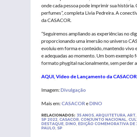
onde cada pessoa pode imprimir sua história. C
perfumes”, completa Livia Pedreira. A conecti
da CASACOR.
“Seguiremos ampliando as experiências no digi
proporcionando uma imersão no universo CA
evoluiu em forma e conteúdo, mantendo vivo e
e adequadas ao momento. Um bom exemplo fo
formato phygital nacionalmente, sem perder a 
AQUI, Vídeo de Lançamento da CASACOR
Imagem:
Divulgação
Mais em:
CASACOR
e
DINO
RELACIONADOS:
35 ANOS
,
ARQUITETURA
,
ART
SP 2022
,
CASACOR
,
CONJUNTO NACIONAL
,
CUL
DESTAQUE
,
DINO
,
EDIÇÃO COMEMORATIVA DE 
PAULO
,
SP