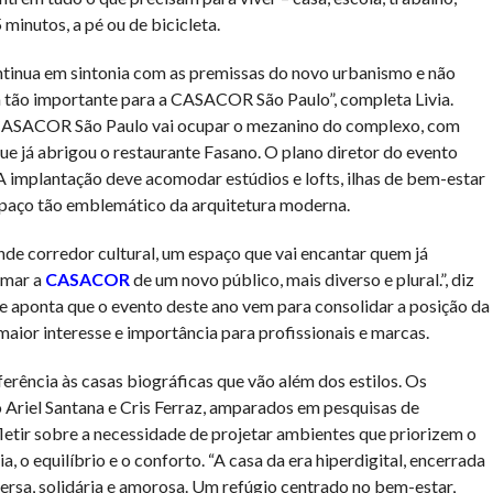
 minutos, a pé ou de bicicleta.
ntinua em sintonia com as premissas do novo urbanismo e não
 tão importante para a CASACOR São Paulo”, completa Livia.
 CASACOR São Paulo vai ocupar o mezanino do complexo, com
 que já abrigou o restaurante Fasano. O plano diretor do evento
A implantação deve acomodar estúdios e lofts, ilhas de bem-estar
espaço tão emblemático da arquitetura moderna.
nde corredor cultural, um espaço que vai encantar quem já
imar a
CASACOR
de um novo público, mais diverso e plural.”, diz
 aponta que o evento deste ano vem para consolidar a posição da
or interesse e importância para profissionais e marcas.
referência às casas biográficas que vão além dos estilos. Os
Ariel Santana e Cris Ferraz, amparados em pesquisas de
letir sobre a necessidade de projetar ambientes que priorizem o
a, o equilíbrio e o conforto. “A casa da era hiperdigital, encerrada
versa, solidária e amorosa. Um refúgio centrado no bem-estar,