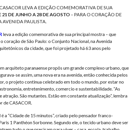
 CASACOR LEVA A EDIÇÃO COMEMORATIVA DE SUA
 21 DE JUNHO A 28 DE AGOSTO
– PARA O CORAÇÃO DE
NA AVENIDA PAULISTA.
R
leva a edição comemorativa de sua principal mostra – que
 o coração de São Paulo: o Conjunto Nacional, na Avenida
itetônicos da cidade, que foi projetado há 63 anos pelo
em arquiteto paranaense propôs um grande complexo urbano, que
ugurava-se assim, uma nova era na avenida, então conhecida pelos
or, o projeto continua celebrado em todo o mundo, por estar no
 gastronomia, entretenimento, comercio e sustentabilidade. “As
 atração. São mutantes. Estão em constante atualização”, lembra
ador de CASACOR.
é a “Cidade de 15 minutos”, criado pelo pensador franco-
aris 1 Panthéon Sorbonne. Segundo ele, o tecido urbano deve ser
trem tudo o que precisam para viver – casa, escola, trabalho,