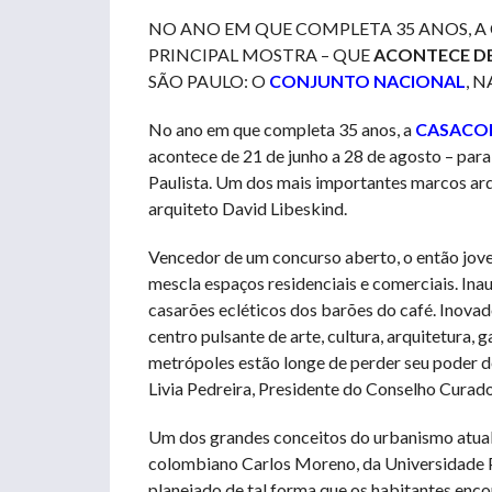
NO ANO EM QUE COMPLETA 35 ANOS, A
PRINCIPAL MOSTRA – QUE
ACONTECE DE
SÃO PAULO: O
CONJUNTO NACIONAL
, 
No ano em que completa 35 anos, a
CASACO
acontece de 21 de junho a 28 de agosto – para
Paulista. Um dos mais importantes marcos arqu
arquiteto David Libeskind.
Vencedor de um concurso aberto, o então jov
mescla espaços residenciais e comerciais. Ina
casarões ecléticos dos barões do café. Inovad
centro pulsante de arte, cultura, arquitetura,
metrópoles estão longe de perder seu poder de
Livia Pedreira, Presidente do Conselho Cur
Um dos grandes conceitos do urbanismo atual 
colombiano Carlos Moreno, da Universidade P
planejado de tal forma que os habitantes encon