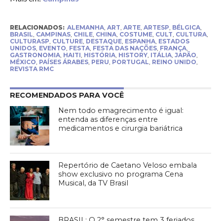
RELACIONADOS:
ALEMANHA
,
ART
,
ARTE
,
ARTESP
,
BÉLGICA
,
BRASIL
,
CAMPINAS
,
CHILE
,
CHINA
,
COSTUME
,
CULT
,
CULTURA
,
CULTURASP
,
CULTURE
,
DESTAQUE
,
ESPANHA
,
ESTADOS
UNIDOS
,
EVENTO
,
FESTA
,
FESTA DAS NAÇÕES
,
FRANÇA
,
GASTRONOMIA
,
HAITI
,
HISTÓRIA
,
HISTORY
,
ITÁLIA
,
JAPÃO
,
MÉXICO
,
PAÍSES ÁRABES
,
PERU
,
PORTUGAL
,
REINO UNIDO
,
REVISTA RMC
RECOMENDADOS PARA VOCÊ
Nem todo emagrecimento é igual:
entenda as diferenças entre
medicamentos e cirurgia bariátrica
Repertório de Caetano Veloso embala
show exclusivo no programa Cena
Musical, da TV Brasil
BRASIL: O 2° semestre tem 3 feriados