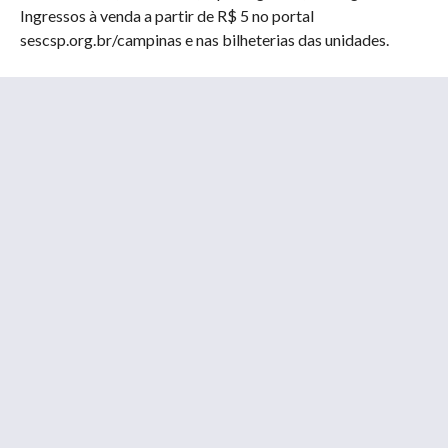
Ingressos à venda a partir de R$ 5 no portal
sescsp.org.br/campinas e nas bilheterias das unidades.
Ainda dá tempo de conhecer mais sobre as obras do ilustre
diretor sueco Ingmar Bergman. Nesta terça (28) o Sesc
Campinas exibe o filme Na Presença De Um Palhaço às
19h30. A exibição contempla a Mostra Ingmar Bergman, o
Lobo à Espreita – Uma Homenagem ao Centenário de
Bergman que apresenta um recorte de parte da obra do
diretor que coloca em pauta traços relevantes de seus
filmes: a condição humana transpassada por conflitos,
autobiografia, arte, sofrimento, sublimação e personalidade
são alguns temas que recorrem nestes filmes. A entrada é
franca e basta retirar os ingressos na Central de
Atendimento com 2 horas de antecedência.
Para os pequenos o Sesc promove nesta quinta (30) das
14h30 às 17h30, a atividade Costurinhas para Crianças.
Com Célia Cassiano, educadora de Tecnologias e Artes do