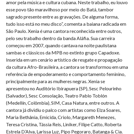
amor pela música e cultura cubana. Neste trabalho, eu louvo
esse povo tão maravilhoso por meio do Batá, tambor
sagrado presente entre as gravações. De alguma forma,
tudo isso está no meu disco”, comenta a baiana radicada em
São Paulo. Xenia é uma cantora reconhecida entre outros,
pelo seu trabalho dentro da banda Aláfia. Sua carreira
começou em 2007, quando cantava na noite paulistana
sambas e clássicos da MPB no extinto grupo Capadoxe.
Inserida em um cenário artístico de resgate e propagação
da cultura Afro-Brasileira, a cantora se transformou em uma
referência de empoderamento e comportamento feminino,
principalmente para as mulheres negras. Xenia se
apresentou no Auditório Ibirapuera (SP), Sesc Pelourinho
(Salvador), Sesc Consolação, Teatro Pablo Toblón
(Medellín, Colômbia), SIM, Casa Natura, entre outros. A
cantora já dividiu o palco com artistas como Elza Soares,
Maria Bethânia, Emicida, Criolo, Margareth Menezes,
Teresa Cristina, Tássia Reis, Liniker, Filipe Catto, Roberta
Estrela D’Alva, Larissa Luz, Pipo Pegoraro, Batanga & Cia.