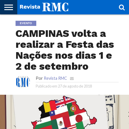
HOME
EVENTO
REVISTA
PROJETO
RMC – 20
ARTE &
NOTÍCIAS
EDIÇÕES
PARCEIROS
FAÇA
FALE
RMC
CULTURAL
CIDADES
CULTURA
CORPORATIVAS
ANTERIORES
O
CONOSCO
CAMPINAS volta a
SEU
SITE!
realizar a Festa das
Nações nos dias 1 e
2 de setembro
Por
Revista RMC
Publicado em
27 de agosto de 2018