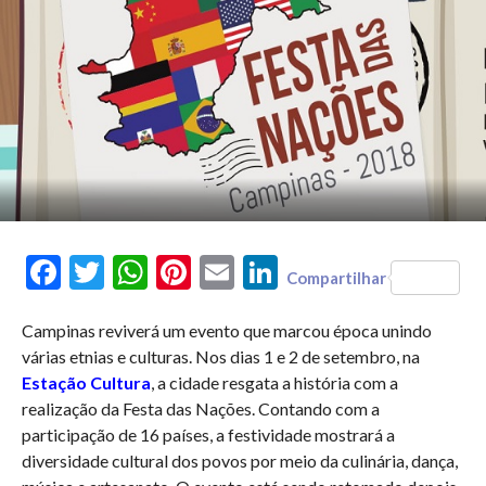
Facebook
Twitter
WhatsApp
Pinterest
Email
LinkedIn
Compartilhar
Campinas reviverá um evento que marcou época unindo
várias etnias e culturas. Nos dias 1 e 2 de setembro, na
Estação Cultura
, a cidade resgata a história com a
realização da Festa das Nações. Contando com a
participação de 16 países, a festividade mostrará a
diversidade cultural dos povos por meio da culinária, dança,