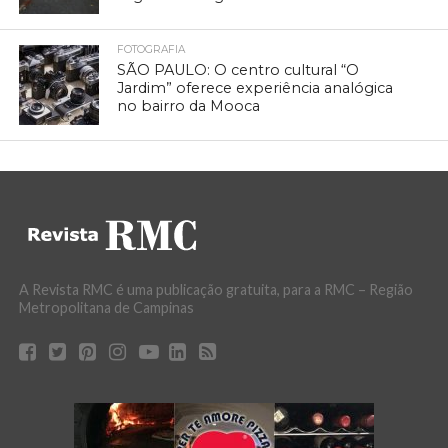
FOTOGRAFIA
SÃO PAULO: O centro cultural “O
Jardim” oferece experiência analógica
no bairro da Mooca
A Revista RMC é uma publicação gratuita, para a RMC – Região
Metropolitana de Campinas