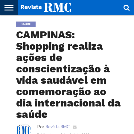
HOME
SAÚDE
REVISTA
PROJETO
RMC – 20
ARTE &
NOTÍCIAS
EDIÇÕES
PARCEIROS
FAÇA
FALE
RMC
CULTURAL
CIDADES
CULTURA
CORPORATIVAS
ANTERIORES
O
CONOSCO
CAMPINAS:
SEU
SITE!
Shopping realiza
ações de
conscientização à
vida saudável em
comemoração ao
dia internacional da
saúde
Por
Revista RMC