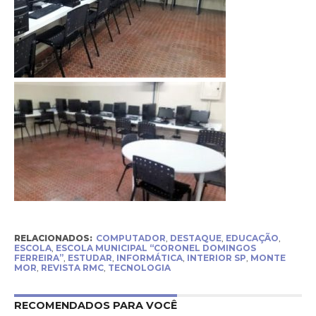
RELACIONADOS:
COMPUTADOR
,
DESTAQUE
,
EDUCAÇÃO
,
ESCOLA
,
ESCOLA MUNICIPAL “CORONEL DOMINGOS
FERREIRA”
,
ESTUDAR
,
INFORMÁTICA
,
INTERIOR SP
,
MONTE
MOR
,
REVISTA RMC
,
TECNOLOGIA
RECOMENDADOS PARA VOCÊ