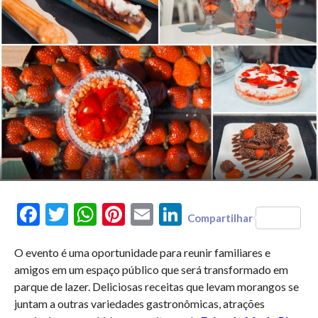
Facebook
Twitter
WhatsApp
Pinterest
Email
LinkedIn
Compartilhar
O evento é uma oportunidade para reunir familiares e
amigos em um espaço público que será transformado em
parque de lazer. Deliciosas receitas que levam morangos se
juntam a outras variedades gastronômicas, atrações