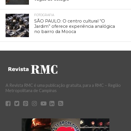
FOTOGRAFIA
SÃO PAULO: O centro cultural “O
Jardim” oferece experiência analógica
no bairro da Mooca
A Revista RMC é uma publicação gratuita, para a RMC – Região
Metropolitana de Campinas