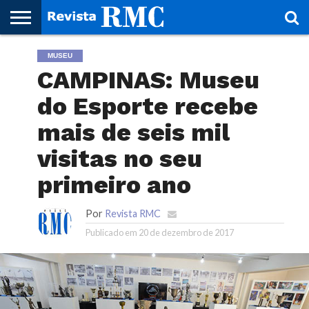
HOME
MUSEU
REVISTA
PROJETO
RMC – 20
ARTE &
NOTÍCIAS
EDIÇÕES
PARCEIROS
FAÇA
FALE
RMC
CULTURAL
CIDADES
CULTURA
CORPORATIVAS
ANTERIORES
O
CONOSCO
CAMPINAS: Museu
SEU
SITE!
do Esporte recebe
mais de seis mil
visitas no seu
primeiro ano
Por
Revista RMC
Publicado em
20 de dezembro de 2017