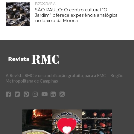
FOTOGRAFIA
SÃO PAULO: O centro cultural “O
Jardim” oferece experiência analógica
no bairro da Mooca
A Revista RMC é uma publicação gratuita, para a RMC – Região
Metropolitana de Campinas