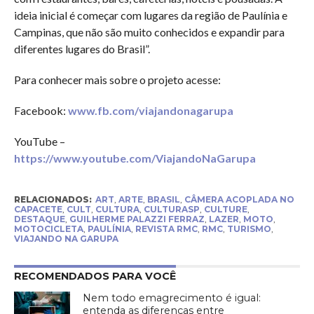
ideia inicial é começar com lugares da região de Paulínia e
Campinas, que não são muito conhecidos e expandir para
diferentes lugares do Brasil”.
Para conhecer mais sobre o projeto acesse:
Facebook:
www.fb.com/viajandonagarupa
YouTube –
https://www.youtube.com/ViajandoNaGarupa
RELACIONADOS:
ART
,
ARTE
,
BRASIL
,
CÂMERA ACOPLADA NO
CAPACETE
,
CULT
,
CULTURA
,
CULTURASP
,
CULTURE
,
DESTAQUE
,
GUILHERME PALAZZI FERRAZ
,
LAZER
,
MOTO
,
MOTOCICLETA
,
PAULÍNIA
,
REVISTA RMC
,
RMC
,
TURISMO
,
VIAJANDO NA GARUPA
RECOMENDADOS PARA VOCÊ
Nem todo emagrecimento é igual:
entenda as diferenças entre