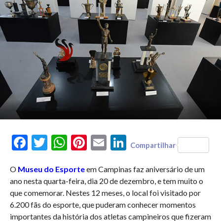
Facebook
Twitter
WhatsApp
Pinterest
Email
LinkedIn
Compartilhar
O
Museu do Esporte
em Campinas faz aniversário de um
ano nesta quarta-feira, dia 20 de dezembro, e tem muito o
que comemorar. Nestes 12 meses, o local foi visitado por
6.200 fãs do esporte, que puderam conhecer momentos
importantes da história dos atletas campineiros que fizeram