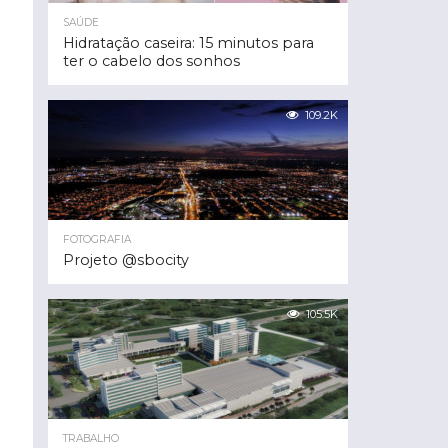
SAÚDE
Hidratação caseira: 15 minutos para
ter o cabelo dos sonhos
109.2K
FOTOGRAFIA
Projeto @sbocity
105.5K
TRABALHO