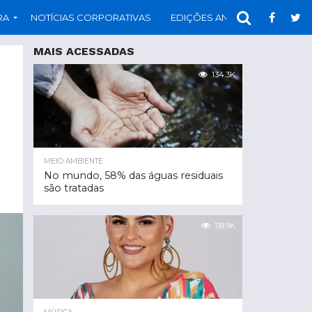
RA
NOTÍCIAS CORPORATIVAS
EDIÇÕES ANTERIORES
PAR
MAIS ACESSADAS
134.3K
MEIO AMBIENTE
No mundo, 58% das águas residuais
são tratadas
118.9K