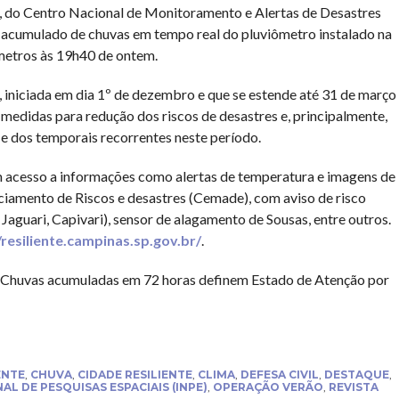
, do Centro Nacional de Monitoramento e Alertas de Desastres
 acumulado de chuvas em tempo real do pluviômetro instalado na
ímetros às 19h40 de ontem.
niciada em dia 1º de dezembro e que se estende até 31 de março
medidas para redução dos riscos de desastres e, principalmente,
 e dos temporais recorrentes neste período.
em acesso a informações como alertas de temperatura e imagens de
iamento de Riscos e desastres (Cemade), com aviso de risco
 Jaguari, Capivari), sensor de alagamento de Sousas, entre outros.
/resiliente.campinas.sp.gov.br/
.
 Chuvas acumuladas em 72 horas definem Estado de Atenção por
ENTE
,
CHUVA
,
CIDADE RESILIENTE
,
CLIMA
,
DEFESA CIVIL
,
DESTAQUE
,
AL DE PESQUISAS ESPACIAIS (INPE)
,
OPERAÇÃO VERÃO
,
REVISTA