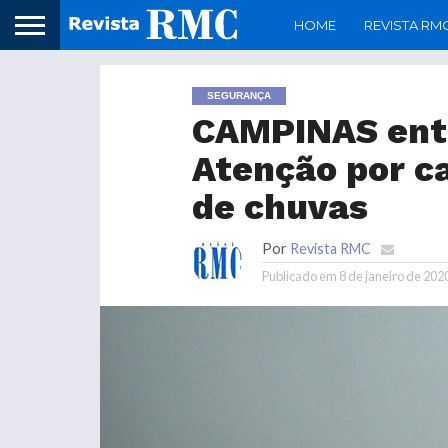
HOME
REVISTA RM
SEGURANÇA
CAMPINAS ent
Atenção por c
de chuvas
Por
Revista RMC
Publicado em
8 de janeiro de 202