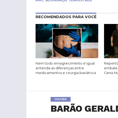
RMC
,
SEGURANÇA
,
TEMPESTADE
RECOMENDADOS PARA VOCÊ
Nem todo emagrecimento é igual:
Repertó
entenda as diferenças entre
embala 
medicamentos e cirurgia bariátrica
Cena Mus
CULTURA
BARÃO GERALD