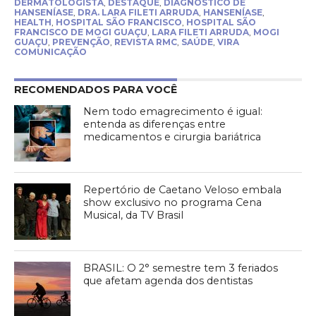
DERMATOLOGISTA
,
DESTAQUE
,
DIAGNÓSTICO DE
HANSENÍASE
,
DRA. LARA FILETI ARRUDA
,
HANSENÍASE
,
HEALTH
,
HOSPITAL SÃO FRANCISCO
,
HOSPITAL SÃO
FRANCISCO DE MOGI GUAÇU
,
LARA FILETI ARRUDA
,
MOGI
GUAÇU
,
PREVENÇÃO
,
REVISTA RMC
,
SAÚDE
,
VIRA
COMUNICAÇÃO
RECOMENDADOS PARA VOCÊ
Nem todo emagrecimento é igual:
entenda as diferenças entre
medicamentos e cirurgia bariátrica
Repertório de Caetano Veloso embala
show exclusivo no programa Cena
Musical, da TV Brasil
BRASIL: O 2° semestre tem 3 feriados
que afetam agenda dos dentistas