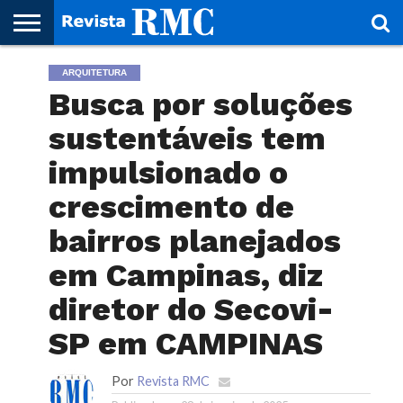
HOME
ARQUITETURA
REVISTA
PROJETO
RMC – 20
ARTE &
NOTÍCIAS
EDIÇÕES
PARCEIROS
FAÇA
FALE
RMC
CULTURAL
CIDADES
CULTURA
CORPORATIVAS
ANTERIORES
O
CONOSCO
Busca por soluções
SEU
SITE!
sustentáveis tem
impulsionado o
crescimento de
bairros planejados
em Campinas, diz
diretor do Secovi-
SP em CAMPINAS
Por
Revista RMC