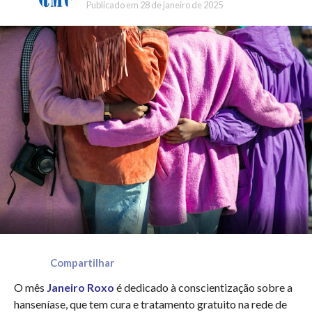
Publicado em
28 de janeiro de 2025
Compartilhar
O mês
Janeiro Roxo
é dedicado à conscientização sobre a
hanseníase, que tem cura e tratamento gratuito na rede de